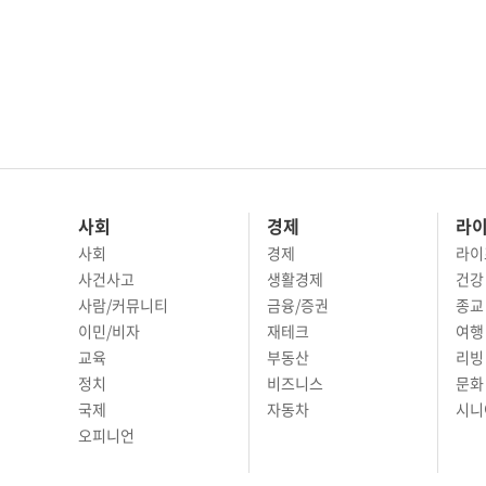
사회
경제
라
사회
경제
라이
사건사고
생활경제
건강
사람/커뮤니티
금융/증권
종교
이민/비자
재테크
여행 
교육
부동산
리빙
정치
비즈니스
문화 
국제
자동차
시니
오피니언