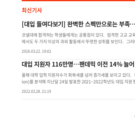
최신기사
[대입 들여다보기] 완벽한 스펙만으로는 부족
코넬대에 합격하는 학생들에게는 공통점이 있다. 엄격한 고교 교육과정
에서도 두 가지 이상의 과외 활동에서 뚜렷한 성취를 보인다. 그러
‘균질한 대열’ 가운데 약 93%를 불합격시키고 있다. 2024년 가
2026.03.22. 19:02
합격률은 8.4%로, 전년도보다 소폭 상승했다. 하지만 이는 조기전형
4355명이 합격했으며, 합격률은 7.8%에 불과했다. 2024~202
대입 지원자 116만명…팬데믹 이전 14% 늘어
으며, 합격률은 11.6%였다. 이는 2023년 가을학기 17.5%, 
선발 인원을 더욱 줄일 계획이어서 조기 전형을 선택하는 지원자들은 
올해 대학 입학 지원자수가 회복세를 넘어 증가세를 보이고 있다. 칼
통계는 아직 발표되지 않았지만, 합격자 수가 5824명이라는 점은 확
ion)를 분석해 지난달 24일 발표한 2021~2022학년도 대입 지
수준으로 추정된다. 코넬대는 합격생의 평균 GPA를 공개하지 않지만
학생은 116만1560명으로 집계됐다. 이는 신종 코로나바이러스 감염
2022.02.28. 21:19
쟁력을 갖출 수 있다는 평가다. 실제로 2024년 가을 학기 신입생 가
명 대비 13.9% 증가한 것이다. 또 올해 전국 853개 대학에 공통
에 속했다. 표준 시험 점수도 매우 높은 수준이다. 2024년 가을 학기 
만9496건 대비 20.8% 늘었다. 학생 1명 당 평균 지원 대학은 
다. 전체 등록생의 97%는 SAT 1400~1600점, ACT 30~
수의 증가율이 25% 증가해 사립대 지원서 제출건수 증가율(18%) 
넬대는 다른 최상위권 대학들과 달리 학부 지원서를 중앙 입학사무
는 것으로 나타났다. 팬데믹 이후 대부분의 대학이 대입시험(SAT.
차 심사를 거쳐 기본적인 학업 자격을 충족하는지 평가받는다. 통상
두드러졌다. 올해 합격률이 50% 미만인 상위권대 지원자 수는 2년 
는 그다음이다. 1차 심사를 통과한 지원자들은 모두 뛰어난 학업 성
대학은 지원자 수가 각각 17% 씩 증가하는 차이를 보였다. 올해 SA
전공에 대한 관심을 서술한 추가 에세이, 그리고 과외 활동·에세이
76%보다 크게 줄었다. 한편, 유학생 지원자 비율도 코로나19 팬데