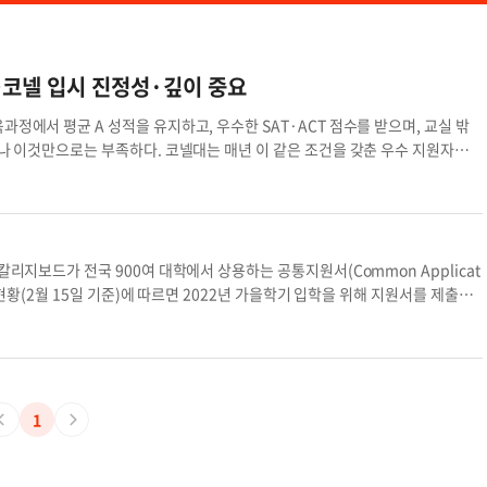
…코넬 입시 진정성·깊이 중요
에서 평균 A 성적을 유지하고, 우수한 SAT·ACT 점수를 받으며, 교실 밖
나 이것만으로는 부족하다. 코넬대는 매년 이 같은 조건을 갖춘 우수 지원자들의
을 학기 입시에서 코넬대는 6만 5612명의 지원자 가운데 5516명을 합격시켰다.
과 정시 지원을 합산한 수치다. 정시 지원만 놓고 보면 5만 5639명이 지원해
5 입시 사이클의 조기 전형은 더욱 흥미롭다. 9973명이 지원해 1161명이 합격했
2022년 가을학기 21%와 비교하면 급격한 하락세다. 특히 코넬대는 향후 조기 전형
앞으로 더 치열한 경쟁에 직면하게 될 것으로 보인다. 2025년 가을 학기 공식
리지보드가 전국 900여 대학에서 상용하는 공통지원서(Common Applicat
인됐다. 정확한 지원자 수는 공개되지 않았으나 전체 합격률은 약 8.4~8.9%
원 현황(2월 15일 기준)에 따르면 2022년 가을학기 입학을 위해 지원서를 제출한
, 동급 명문대의 경쟁률을 감안할 때 지원자들은 GPA 4.0을 목표로 해야 경
증(코로나19) 팬데믹 발생 이전인 2019~2020학년도 동기간 101만9363
운데 85.6%는 고교 졸업반 상위 10% 출신이었으며, 95.5%는 상위 25% 이내
지원서를 통해 제출된 대입 지원서는 총 650만894건으로 팬데믹 전 동기간 537
신입생의 중간 50% SAT 점수 범위는 1510~1560점, ACT는 33~35점이었
팬데믹 전 5.4개 대학에서 5.6개 대학으로 늘었다. 이외에도 주립대 지원서 제출건
36점 구간에 속했다. 이는 지원자 대부분이 이미 학업적으로 최상위권임을 의미한다. 코
보다 높았지만, 여전히 전체 대입 지원서 중 사립대 지원 비율이 약 60%에 달하
처가 아닌 각 단과대학별로 심사한다. 지원서는 해당 단과대학으로 전달된 뒤 1
ACT) 점수 제출 의무화를 중단하자 지원자가 상위권 대학에 몰리는 경향은 더
1
적으로 전체 지원자의 약 80%가 1차 심사를 통과하는 것으로 알려졌다. 문제
전 대비 25% 늘어난 반면, 합격률이 50~74%인 대학과 합격률이 75% 이상인
취를 보유하고 있다. 이 단계에서 당락을 가르는 것은 고교 수업의 난이도, 지원
T·ACT 점수를 제출한 학생 비율은 전체 지원자의 48%로 2019~2020학년도
·추천서를 통해 드러나는 코넬 공동체에 대한 기여 의지다. 코넬대가 찾는 것은
믹 이후 회복세다. 2021~2022학년도 유학생 지원자 수는 11만6440명으로