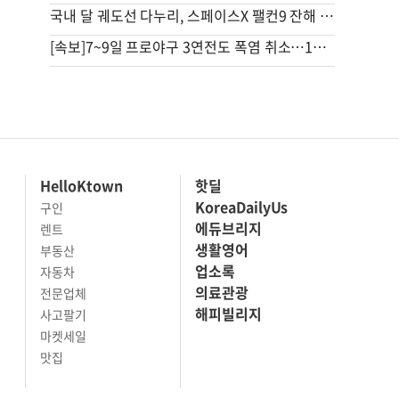
국내 달 궤도선 다누리, 스페이스X 팰컨9 잔해 달 충돌 포착
[속보]7~9일 프로야구 3연전도 폭염 취소…11일 재개
HelloKtown
핫딜
KoreaDailyUs
구인
에듀브리지
렌트
생활영어
부동산
업소록
자동차
의료관광
전문업체
해피빌리지
사고팔기
마켓세일
맛집