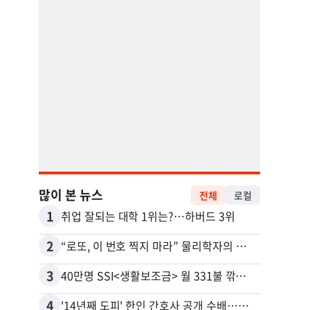
많이 본 뉴스
전체
로컬
1
11
취업 잘되는 대학 1위는?…하버드 3위
유학생
2
12
“로또, 이 번호 찍지 마라” 물리학자의 당첨금 높이는 비밀
3
13
40만명 SSI<생활보조금> 월 331불 깎이나
4
14
'14년째 도피' 한인 간호사 공개 수배…메디케어 사기 유죄