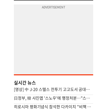
실시간 뉴스
[영상] 中 J-20 스텔스 전투기 고고도서 공대공미사일 발사 모습 포착
日정부, 韓 사진앱 '스노우'에 행정처분…"스텔스 마케팅"
히로시마 평화기념식 참석한 다카이치 "비핵 3원칙 견지 중"(종합)