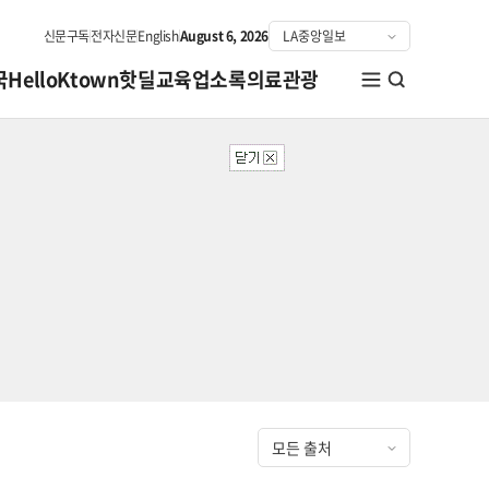
신문구독
전자신문
English
August 6, 2026
국
HelloKtown
핫딜
교육
업소록
의료관광