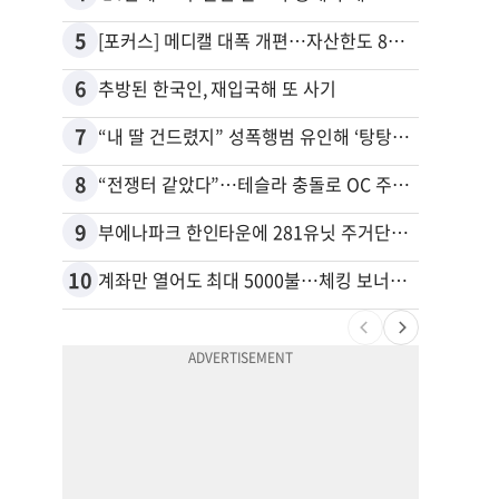
5
15
[포커스] 메디캘 대폭 개편…자산한도 84% 축소
6
16
추방된 한국인, 재입국해 또 사기
7
17
“내 딸 건드렸지” 성폭행범 유인해 ‘탕탕’…아빠의 복수 결말
8
18
“전쟁터 같았다”…테슬라 충돌로 OC 주택 4채 파손
9
19
부에나파크 한인타운에 281유닛 주거단지 들어선다
10
20
계좌만 열어도 최대 5000불…체킹 보너스 무한 경쟁