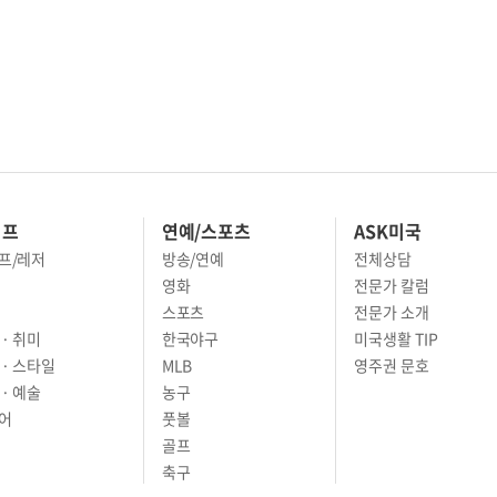
이프
연예/스포츠
ASK미국
프/레저
방송/연예
전체상담
영화
전문가 칼럼
스포츠
전문가 소개
· 취미
한국야구
미국생활 TIP
 · 스타일
MLB
영주권 문호
· 예술
농구
어
풋볼
골프
축구