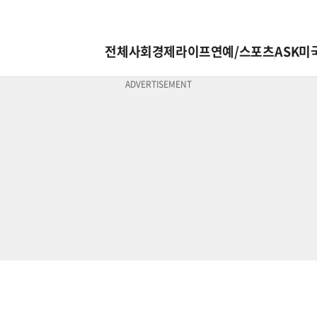
전체
사회
경제
라이프
연예/스포츠
ASK미