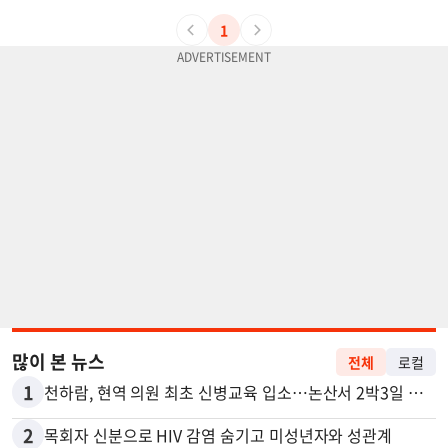
1
많이 본 뉴스
전체
로컬
1
천하람, 현역 의원 최초 신병교육 입소…논산서 2박3일 생활
2
목회자 신분으로 HIV 감염 숨기고 미성년자와 성관계