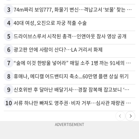
3
74m짜리 보잉777, 화물기 변신…격납고서 ‘보물’ 찾는 인천공항
4
40대 여성, 오진으로 자궁 적출 수술
5
드라이브스루서 시작된 총격…인앤아웃 참사 영상 공개
6
광고판 안에 사람이 산다?…LA 거리서 화제
7
“술에 이것 한방울 넣어라” 매일 소주 1병 까는 91세의 철칙
8
휴매나, 메디캘 어드밴티지 축소...60만명 플랜 상실 위기
9
신호위반 후 달아난 배달기사…경찰 잠복해 잡고보니 ‘반전’
10
서류 하나만 빠져도 영주권·비자 거부…심사관 재량권 대폭 확대