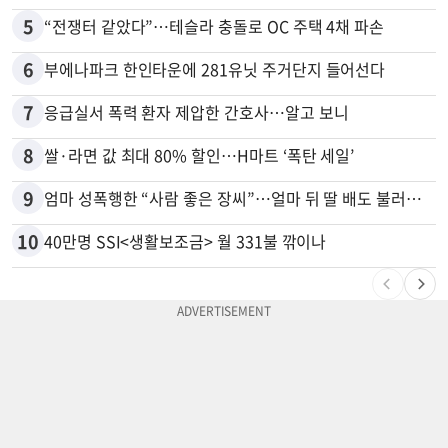
5
“전쟁터 같았다”…테슬라 충돌로 OC 주택 4채 파손
6
부에나파크 한인타운에 281유닛 주거단지 들어선다
7
응급실서 폭력 환자 제압한 간호사…알고 보니
8
쌀·라면 값 최대 80% 할인…H마트 ‘폭탄 세일’
9
엄마 성폭행한 “사람 좋은 장씨”…얼마 뒤 딸 배도 불러왔다
10
40만명 SSI<생활보조금> 월 331불 깎이나