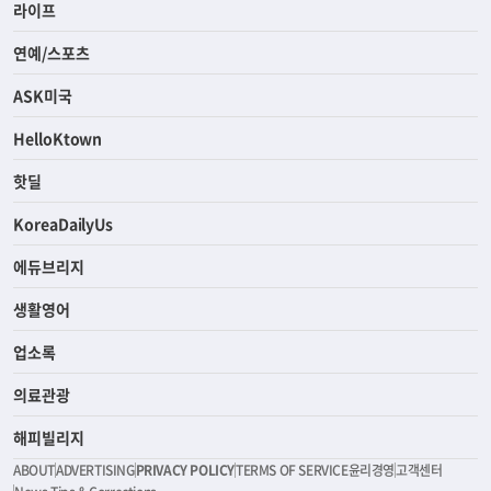
라이프
연예/스포츠
ASK미국
HelloKtown
핫딜
KoreaDailyUs
에듀브리지
생활영어
업소록
의료관광
해피빌리지
ABOUT
ADVERTISING
PRIVACY POLICY
TERMS OF SERVICE
윤리경영
고객센터