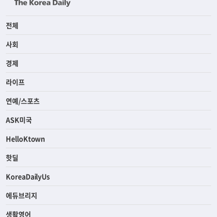
전체
사회
경제
라이프
연예/스포츠
ASK미국
HelloKtown
핫딜
KoreaDailyUs
에듀브리지
생활영어