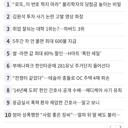
1
“로또, 이 번호 찍지 마라” 물리학자의 당첨금 높이는 비밀
2
김원석 투자 사기 논란 고발 영상 파장
3
취업 잘되는 대학 1위는?…하버드 3위
4
5주간 차 안 몰면 최대 600불 지급
5
쌀·라면 값 최대 80% 할인…H마트 ‘폭탄 세일’
6
부에나파크 한인타운에 281유닛 주거단지 들어선다
7
“전쟁터 같았다”…테슬라 충돌로 OC 주택 4채 파손
8
'14년째 도피' 한인 간호사 공개 수배…메디케어 사기 유죄
9
응급실서 폭력 환자 제압한 간호사…알고 보니
10
엄마 성폭행한 “사람 좋은 장씨”…얼마 뒤 딸 배도 불러왔다