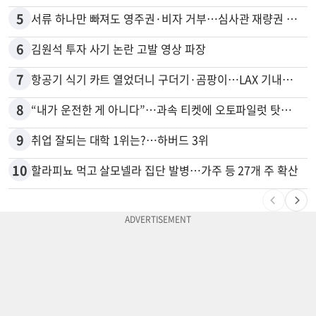
5
서류 하나만 빠져도 영주권·비자 거부…심사관 재량권 대폭 확대
6
김원석 투자 사기 논란 고발 영상 파장
7
항공기 식기 카트 열었더니 구더기·곰팡이…LAX 기내식 업체 논란
8
“내가 운전한 게 아니다”…과속 티켓에 오토파일럿 탓한 운전자
9
취업 잘되는 대학 1위는?…하버드 3위
10
할라피뇨 먹고 살모넬라 집단 발병…가주 등 27개 주 확산