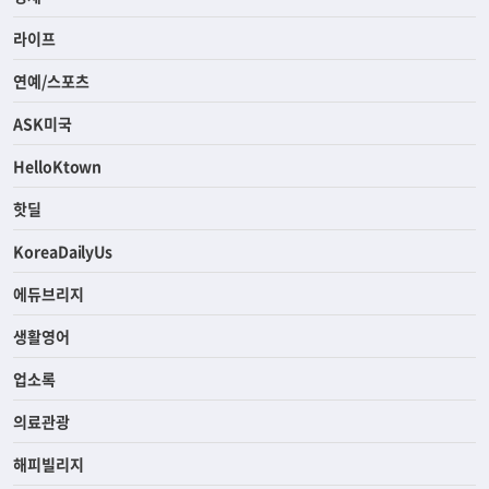
라이프
연예/스포츠
ASK미국
HelloKtown
핫딜
KoreaDailyUs
에듀브리지
생활영어
업소록
의료관광
해피빌리지