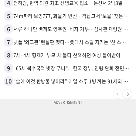
4
천하람, 현역 의원 최초 신병교육 입소…논산서 2박3일 생활
5
74m짜리 보잉777, 화물기 변신…격납고서 ‘보물’ 찾는 인천공항
6
서류 하나만 빠져도 영주권·비자 거부…심사관 재량권 대폭 확대
7
넷플 ‘외교관’ 현실판 떴다…美대사 스틸 지키는 ‘신 스틸러’
8
7세·4세 형제가 부모 차 몰다 산책하던 여성 들이받아
9
"65세 복수국적 빗장 푸나"... 한국 정부, 연령 완화 전면 추진
10
“술에 이것 한방울 넣어라” 매일 소주 1병 까는 91세의 철칙