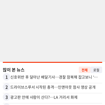
많이 본 뉴스
전체
로컬
1
신호위반 후 달아난 배달기사…경찰 잠복해 잡고보니 ‘반전’
2
드라이브스루서 시작된 총격…인앤아웃 참사 영상 공개
3
광고판 안에 사람이 산다?…LA 거리서 화제