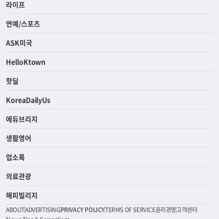
라이프
연예/스포츠
ASK미국
HelloKtown
핫딜
KoreaDailyUs
에듀브리지
생활영어
업소록
의료관광
해피빌리지
ABOUT
ADVERTISING
PRIVACY POLICY
TERMS OF SERVICE
윤리경영
고객센터