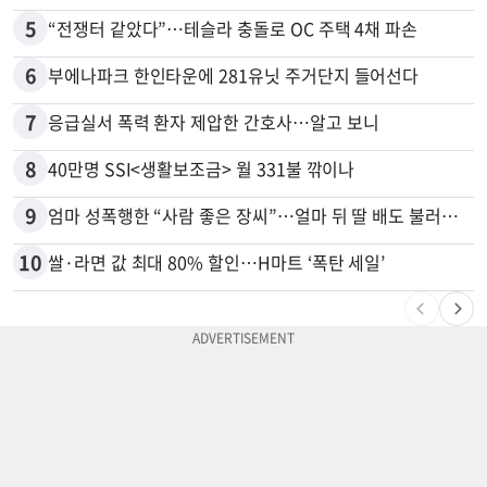
5
“전쟁터 같았다”…테슬라 충돌로 OC 주택 4채 파손
6
부에나파크 한인타운에 281유닛 주거단지 들어선다
7
응급실서 폭력 환자 제압한 간호사…알고 보니
8
40만명 SSI<생활보조금> 월 331불 깎이나
9
엄마 성폭행한 “사람 좋은 장씨”…얼마 뒤 딸 배도 불러왔다
10
쌀·라면 값 최대 80% 할인…H마트 ‘폭탄 세일’