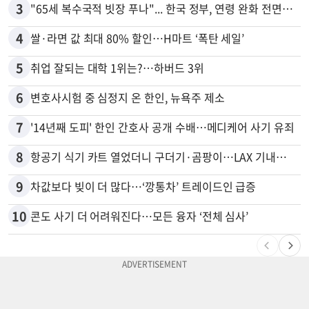
3
"65세 복수국적 빗장 푸나"... 한국 정부, 연령 완화 전면 추진
4
쌀·라면 값 최대 80% 할인…H마트 ‘폭탄 세일’
5
취업 잘되는 대학 1위는?…하버드 3위
6
변호사시험 중 심정지 온 한인, 뉴욕주 제소
7
'14년째 도피' 한인 간호사 공개 수배…메디케어 사기 유죄
8
항공기 식기 카트 열었더니 구더기·곰팡이…LAX 기내식 업체 논란
9
차값보다 빚이 더 많다…‘깡통차’ 트레이드인 급증
10
콘도 사기 더 어려워진다…모든 융자 ‘전체 심사’