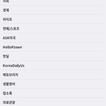
사회
경제
라이프
연예/스포츠
ASK미국
HelloKtown
핫딜
KoreaDailyUs
에듀브리지
생활영어
업소록
의료관광