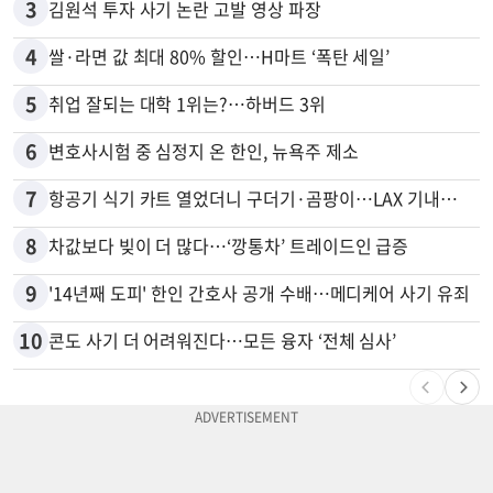
3
김원석 투자 사기 논란 고발 영상 파장
4
쌀·라면 값 최대 80% 할인…H마트 ‘폭탄 세일’
5
취업 잘되는 대학 1위는?…하버드 3위
6
변호사시험 중 심정지 온 한인, 뉴욕주 제소
7
항공기 식기 카트 열었더니 구더기·곰팡이…LAX 기내식 업체 논란
8
차값보다 빚이 더 많다…‘깡통차’ 트레이드인 급증
9
'14년째 도피' 한인 간호사 공개 수배…메디케어 사기 유죄
10
콘도 사기 더 어려워진다…모든 융자 ‘전체 심사’