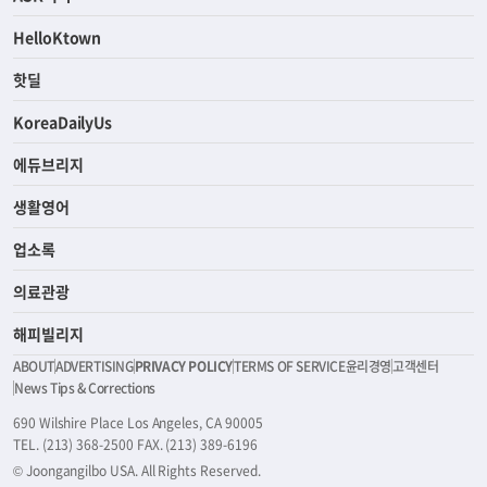
HelloKtown
핫딜
KoreaDailyUs
에듀브리지
생활영어
업소록
의료관광
해피빌리지
ABOUT
ADVERTISING
PRIVACY POLICY
TERMS OF SERVICE
윤리경영
고객센터
News Tips & Corrections
690 Wilshire Place Los Angeles, CA 90005
TEL. (213) 368-2500 FAX. (213) 389-6196
© Joongangilbo USA. All Rights Reserved.