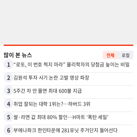
많이 본 뉴스
전체
로컬
1
“로또, 이 번호 찍지 마라” 물리학자의 당첨금 높이는 비밀
2
김원석 투자 사기 논란 고발 영상 파장
3
5주간 차 안 몰면 최대 600불 지급
4
취업 잘되는 대학 1위는?…하버드 3위
5
쌀·라면 값 최대 80% 할인…H마트 ‘폭탄 세일’
6
부에나파크 한인타운에 281유닛 주거단지 들어선다