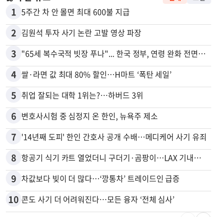
1
5주간 차 안 몰면 최대 600불 지급
2
김원석 투자 사기 논란 고발 영상 파장
3
"65세 복수국적 빗장 푸나"... 한국 정부, 연령 완화 전면 추진
4
쌀·라면 값 최대 80% 할인…H마트 ‘폭탄 세일’
5
취업 잘되는 대학 1위는?…하버드 3위
6
변호사시험 중 심정지 온 한인, 뉴욕주 제소
7
'14년째 도피' 한인 간호사 공개 수배…메디케어 사기 유죄
8
항공기 식기 카트 열었더니 구더기·곰팡이…LAX 기내식 업체 논란
9
차값보다 빚이 더 많다…‘깡통차’ 트레이드인 급증
10
콘도 사기 더 어려워진다…모든 융자 ‘전체 심사’