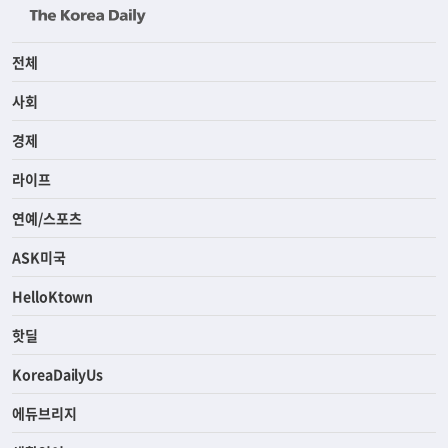
전체
사회
경제
라이프
연예/스포츠
ASK미국
HelloKtown
핫딜
KoreaDailyUs
에듀브리지