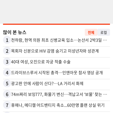
많이 본 뉴스
전체
로컬
1
천하람, 현역 의원 최초 신병교육 입소…논산서 2박3일 생활
2
목회자 신분으로 HIV 감염 숨기고 미성년자와 성관계
3
40대 여성, 오진으로 자궁 적출 수술
4
드라이브스루서 시작된 총격…인앤아웃 참사 영상 공개
5
광고판 안에 사람이 산다?…LA 거리서 화제
6
74m짜리 보잉777, 화물기 변신…격납고서 ‘보물’ 찾는 인천공항
7
휴매나, 메디캘 어드밴티지 축소...60만명 플랜 상실 위기