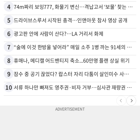
4
74m짜리 보잉777, 화물기 변신…격납고서 ‘보물’ 찾는 인천공항
5
드라이브스루서 시작된 총격…인앤아웃 참사 영상 공개
6
광고판 안에 사람이 산다?…LA 거리서 화제
7
“술에 이것 한방울 넣어라” 매일 소주 1병 까는 91세의 철칙
8
휴매나, 메디캘 어드밴티지 축소...60만명 플랜 상실 위기
9
잠수 중 공기 끊었다? 랍스터 자리 다툼이 살인미수 사건으로
10
서류 하나만 빠져도 영주권·비자 거부…심사관 재량권 대폭 확대