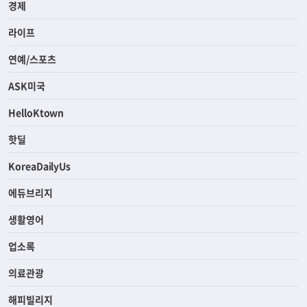
경제
라이프
연예/스포츠
ASK미국
HelloKtown
핫딜
KoreaDailyUs
에듀브리지
생활영어
업소록
의료관광
해피빌리지