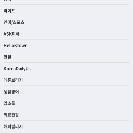
라이프
연예/스포츠
ASK미국
HelloKtown
핫딜
KoreaDailyUs
에듀브리지
생활영어
업소록
의료관광
해피빌리지