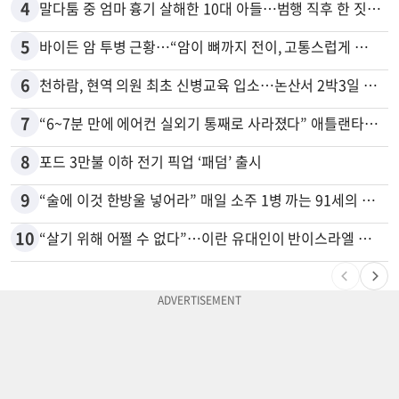
4
말다툼 중 엄마 흉기 살해한 10대 아들…범행 직후 한 짓 충격
5
바이든 암 투병 근황…“암이 뼈까지 전이, 고통스럽게 투병 중”
6
천하람, 현역 의원 최초 신병교육 입소…논산서 2박3일 생활
7
“6~7분 만에 에어컨 실외기 통째로 사라졌다” 애틀랜타서 실외기 도난 급증
8
포드 3만불 이하 전기 픽업 ‘패덤’ 출시
9
“술에 이것 한방울 넣어라” 매일 소주 1병 까는 91세의 철칙
10
“살기 위해 어쩔 수 없다”…이란 유대인이 반이스라엘 외치는 까닭