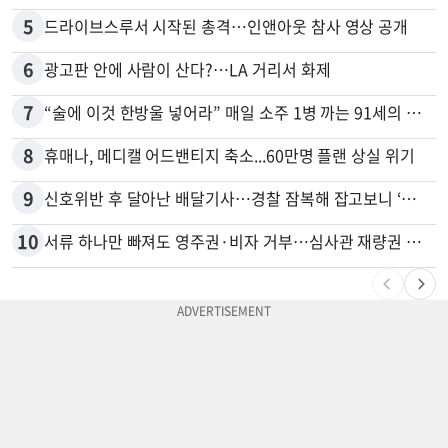
5
드라이브스루서 시작된 총격…인앤아웃 참사 영상 공개
6
광고판 안에 사람이 산다?…LA 거리서 화제
7
“술에 이것 한방울 넣어라” 매일 소주 1병 까는 91세의 철칙
8
휴매나, 메디캘 어드밴티지 축소...60만명 플랜 상실 위기
9
신호위반 후 달아난 배달기사…경찰 잠복해 잡고보니 ‘반전’
10
서류 하나만 빠져도 영주권·비자 거부…심사관 재량권 대폭 확대