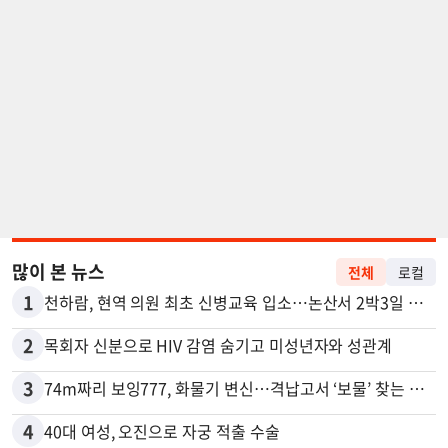
많이 본 뉴스
전체
로컬
1
천하람, 현역 의원 최초 신병교육 입소…논산서 2박3일 생활
2
목회자 신분으로 HIV 감염 숨기고 미성년자와 성관계
3
74m짜리 보잉777, 화물기 변신…격납고서 ‘보물’ 찾는 인천공항
4
40대 여성, 오진으로 자궁 적출 수술