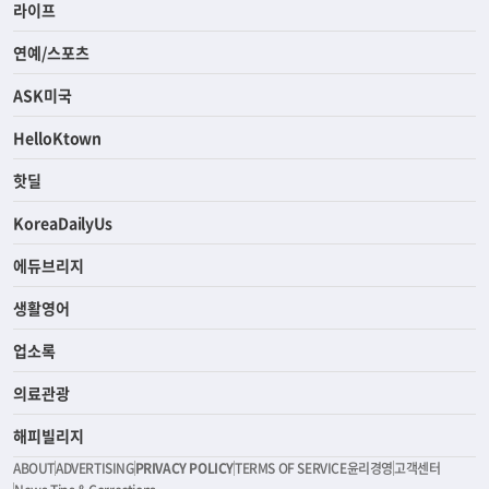
라이프
연예/스포츠
ASK미국
HelloKtown
핫딜
KoreaDailyUs
에듀브리지
생활영어
업소록
의료관광
해피빌리지
ABOUT
ADVERTISING
PRIVACY POLICY
TERMS OF SERVICE
윤리경영
고객센터