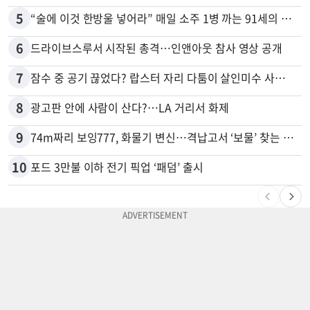
5
“술에 이것 한방울 넣어라” 매일 소주 1병 까는 91세의 철칙
6
드라이브스루서 시작된 총격…인앤아웃 참사 영상 공개
7
잠수 중 공기 끊었다? 랍스터 자리 다툼이 살인미수 사건으로
8
광고판 안에 사람이 산다?…LA 거리서 화제
9
74m짜리 보잉777, 화물기 변신…격납고서 ‘보물’ 찾는 인천공항
10
포드 3만불 이하 전기 픽업 ‘패덤’ 출시