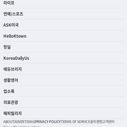
라이프
연예/스포츠
ASK미국
HelloKtown
핫딜
KoreaDailyUs
에듀브리지
생활영어
업소록
의료관광
해피빌리지
ABOUT
ADVERTISING
PRIVACY POLICY
TERMS OF SERVICE
윤리경영
고객센터