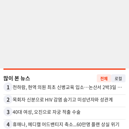
많이 본 뉴스
전체
로컬
1
천하람, 현역 의원 최초 신병교육 입소…논산서 2박3일 생활
2
목회자 신분으로 HIV 감염 숨기고 미성년자와 성관계
3
40대 여성, 오진으로 자궁 적출 수술
4
휴매나, 메디캘 어드밴티지 축소...60만명 플랜 상실 위기