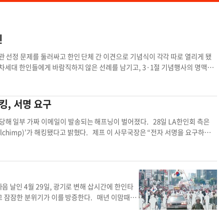
신
기관 선정 문제를 둘러싸고 한인 단체 간 이견으로 기념식이 각각 따로 열리게 됐
 차세대 한인들에게 바람직하지 않은 선례를 남기고, 3·1절 기념행사의 명맥을
 로버트 안)는 내달 1일 오후 1시 30분 LA 한인타운 인근 로즈데일 공동묘지
회 사무국장은 26일 본지와의 통화에서 “현재 3·1절 당일에 공식 기념행사를
아 독립유공자들을 추모하는 헌화식으로라도 3·1절을 당일에 기념하기로 했다”고
킹, 서명 요구
식을 열지 않고 자체 헌화식으로 대신하는 것은 다소 이례적이다. 한인회는 앞서 지
 중가주 리들리 독립문 앞에서 3·1절 기념식을 개최했으며, 지난해에는 남가주
 당해 일부 가짜 이메일이 발송되는 해프닝이 벌어졌다. 28일 LA한인회 측은
 바 있다. 두 행사 모두 대한인국민회기념재단, 광복회 미서남부지회, 미주3·
lchimp)’가 해킹됐다고 밝혔다. 제프 이 사무국장은 “전자 서명을 요구하는
회가 기념식 개최를 포기하게 된 배경에 단체들 간 주최 기관 선정 문제를 둘
 일부 수신자에게 발송됐다”며 “다행히 아직 피해 사례는 접수되지 않았다”고 설
 함께 기념행사 준비 회의를 열고, 여러 단체가 합심해 행사를 치르자는 취지에
이 바로 문서에 접속해 서명이 가능하다. 그러나 제프 이 사무국장 설명에 따르
 행사 홍보물 역시 주최·주관 기관을 구분해 명시하지 않고 참여 단체들의 로고
 계정 로그인을 요구했다. 이 사무국장은 “로그인을 요구하는 것을 보고 이상함
기념재단(이사장 제니퍼 최) 측 입장은 달랐다. 재단 측은 한인 단체를 대표
실 인지 후 바로 조처해 10분 안에 문제를 해결했다”고 전했다. 이어 그는
, 예산 집행과 행정적 책임을 고려해 대표 주최 기관이 돼야 한다고 주장했다.
정보는 담겨 있지 않았다”고 덧붙였다. 김경준 기자la한인회 온라인 la한인
다음 날인 4월 29일, 광기로 변해 삽시간에 한인타
 행사 주최 기관을 대한인국민회기념재단으로 명시해야 한다는 내용이 포함돼
앞두고 잠잠한 분위기가 이를 방증한다. 매년 이맘때면
를 좁히지 못했고, 한인회는 기념식 개최 실무를 대한인국민회기념재단 측에 넘
만, 올해는 소규모 모임조차 찾아볼 수가 없다. 우
후 5시 나성한인연합장로교회에서 미주3·1여성동지회, 미주도산기념사업회, LA
LA 시장은 지난해에도 별도 행사 없이 간단한 성명만