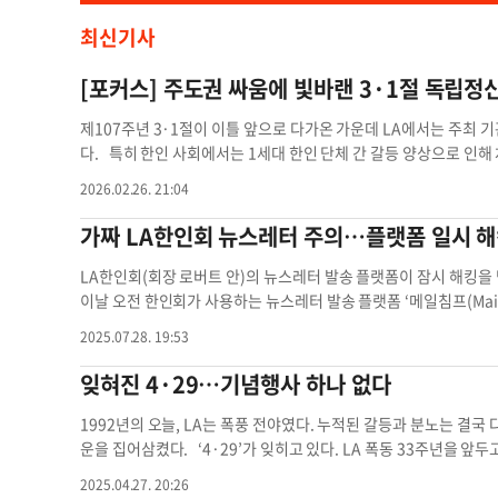
최신기사
[포커스] 주도권 싸움에 빛바랜 3·1절 독립정
제107주년 3·1절이 이틀 앞으로 다가온 가운데 LA에서는 주최 
다. 특히 한인 사회에서는 1세대 한인 단체 간 갈등 양상으로 인해
이어갈 기회를 놓쳤다는 비판도 제기되고 있다. 우선 LA한인회(회장
2026.02.26. 21:04
를 찾아 안장된 애국지사들의 묘에 헌화할 예정이다. 제프 이 한인
여는 한인 단체가 없는 것으로 안다”며 “이에 임원진이 뜻을 모
가짜 LA한인회 뉴스레터 주의…플랫폼 일시 해
말했다. LA 지역 한인 단체 중 맏형 격인 한인회가 3·1절 기념
난 2024년 사상 처음으로 미주 지역 항일운동의 근원지로 불리는
LA한인회(회장 로버트 안)의 뉴스레터 발송 플랫폼이 잠시 해킹을
새누리교회에서 행사를 열어 한인 청소년 200여 명의 참여를 끌어낸
이날 오전 한인회가 사용하는 뉴스레터 발송 플랫폼 ‘메일침프(Mai
1여성동지회 등 애국단체들과 공동으로 진행됐다. 문제는 올해 한인
도큐사인(Docusign) 문서가 한인회 뉴스레터 구독 명단에 있는
2025.07.28. 19:53
러싼 이견이 있었다는 점이다. 한인회는 이달 초 LA 지역 단체들과
명했다. 전자 서명 플랫폼인 도큐사인은 수신자가 별도의 로그인 없
서 특정 단체를 주최로 내세우지 않는 연합 개최 방안을 제안했다.
면, 해킹으로 발송된 LA한인회 명의의 가짜 도큐사인 문서는 구글
잊혀진 4·29…기념행사 하나 없다
를 함께 표기하자는 의견이었다. 하지만 회의에 참석한 대한인국민회
을 감지한 수신자들에게서 연락을 받고 해킹 정황을 확인했다”며 “사
해 한국 국가보훈부로부터 기념식 관련 보조금을 지원받고 있는 만큼
“한인회 뉴스레터가 발송되는 메일침프에는 이메일 주소 이외의 개인
1992년의 오늘, LA는 폭풍 전야였다. 누적된 갈등과 분노는 결국 
제니퍼 최 이사장은 26일 본지에 “국가보훈부에서 내려온 공문에
회 온라인 해킹 정황 한인회 사무국장
운을 집어삼켰다. ‘4·29’가 잊히고 있다. LA 폭동 33주년을 
있었다”고 밝혔다. 결국 양측은 주최 기관 명시를 두고 입장 차이
4·29의 의미를 기리는 행사가 한인 사회 및 LA 곳곳에서 진행됐지
2025.04.27. 20:26
기게 됐다. 이에 따라 대한인국민회기념재단은 오는 3월 2일 오
선 LA시는 올해 간단한 성명 몇 줄만 발표할 예정이다. 캐런 배스 