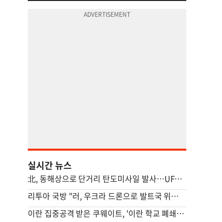
실시간 뉴스
北, 동해상으로 단거리 탄도미사일 발사…UFS 앞두고 무력시위
리투아 국방 "러, 우크라 드론으로 발트국 위장공격 할수도"
이란 집중공격 받은 쿠웨이트, '이란 학교 폐쇄' 명령