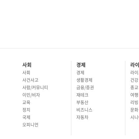
사회
경제
라
사회
경제
라이
사건사고
생활경제
건강
사람/커뮤니티
금융/증권
종교
이민/비자
재테크
여행 
교육
부동산
리빙
정치
비즈니스
문화 
국제
자동차
시니
오피니언