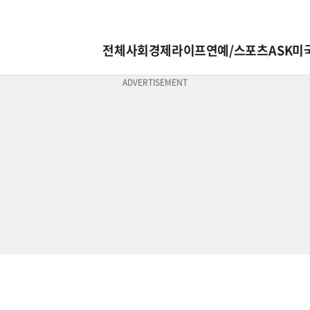
전체
사회
경제
라이프
연예/스포츠
ASK미