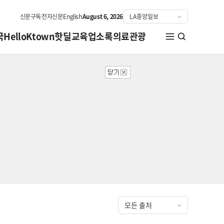
신문구독
전자신문
English
August 6, 2026
국
HelloKtown
핫딜
교육
업소록
의료관광