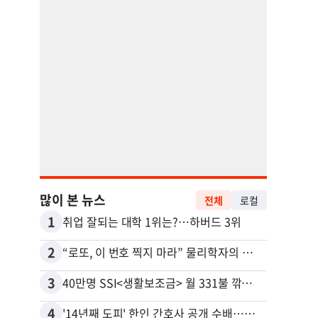
많이 본 뉴스
전체
로컬
1
11
취업 잘되는 대학 1위는?…하버드 3위
유학생
2
12
“로또, 이 번호 찍지 마라” 물리학자의 당첨금 높이는 비밀
3
13
40만명 SSI<생활보조금> 월 331불 깎이나
4
14
'14년째 도피' 한인 간호사 공개 수배…메디케어 사기 유죄