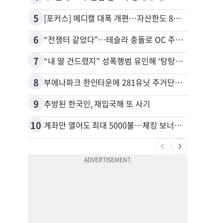
5
15
[포커스] 메디캘 대폭 개편…자산한도 84% 축소
6
16
“전쟁터 같았다”…테슬라 충돌로 OC 주택 4채 파손
7
17
“내 딸 건드렸지” 성폭행범 유인해 ‘탕탕’…아빠의 복수 결말
8
18
부에나파크 한인타운에 281유닛 주거단지 들어선다
9
19
추방된 한국인, 재입국해 또 사기
10
20
계좌만 열어도 최대 5000불…체킹 보너스 무한 경쟁