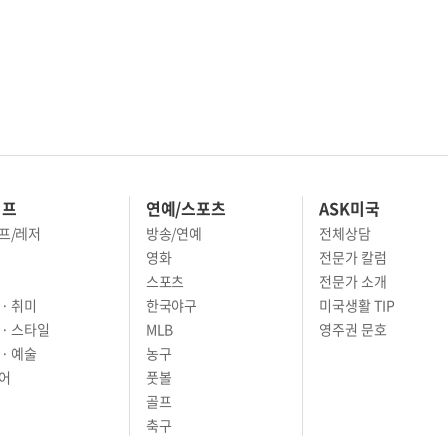
이프
연예/스포츠
ASK미국
프/레저
방송/연예
전체상담
영화
전문가 칼럼
스포츠
전문가 소개
· 취미
한국야구
미국생활 TIP
 · 스타일
MLB
영주권 문호
· 예술
농구
어
풋볼
골프
축구