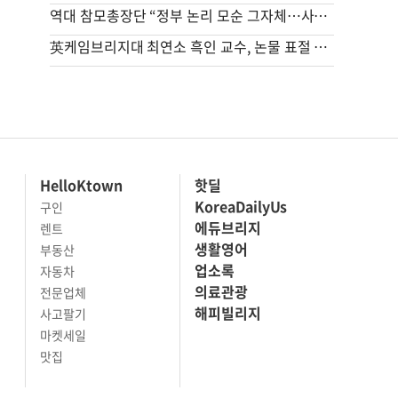
역대 참모총장단 “정부 논리 모순 그자체…사관학교 통합, 재검토해야”
英케임브리지대 최연소 흑인 교수, 논물 표절 의혹에 사임
HelloKtown
핫딜
KoreaDailyUs
구인
에듀브리지
렌트
생활영어
부동산
업소록
자동차
의료관광
전문업체
해피빌리지
사고팔기
마켓세일
맛집