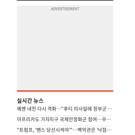
실시간 뉴스
예멘 내전 다시 격화…"후티 미사일에 정부군 최소 38명 사망"(종합)
아프리카도 가자지구 국제안정화군 참여…우간다, 파병 승인
"트럼프, '밴스 당선시켜야'"…백악관은 '낙점설' 설왕설래