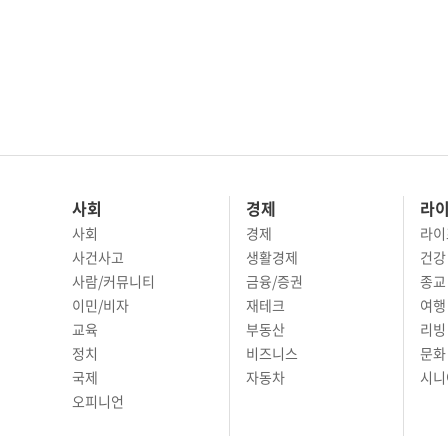
사회
경제
라
사회
경제
라이
사건사고
생활경제
건강
사람/커뮤니티
금융/증권
종교
이민/비자
재테크
여행 
교육
부동산
리빙
정치
비즈니스
문화 
국제
자동차
시니
오피니언