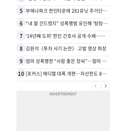
5
15
부에나파크 한인타운에 281유닛 주거단지 들어선다
6
16
“내 딸 건드렸지” 성폭행범 유인해 ‘탕탕’…아빠의 복수 결말
추방된
7
17
'14년째 도피' 한인 간호사 공개 수배…메디케어 사기 유죄
유학생
8
18
김원석〈투자 사기 논란〉 고발 영상 파장
9
19
엄마 성폭행한 “사람 좋은 장씨”…얼마 뒤 딸 배도 불러왔다
10
20
[포커스] 메디캘 대폭 개편…자산한도 84% 축소