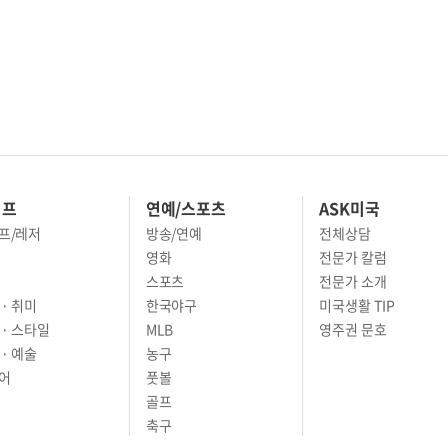
이프
연예/스포츠
ASK미국
프/레저
방송/연예
전체상담
영화
전문가 칼럼
스포츠
전문가 소개
· 취미
한국야구
미국생활 TIP
 · 스타일
MLB
영주권 문호
· 예술
농구
어
풋볼
골프
축구