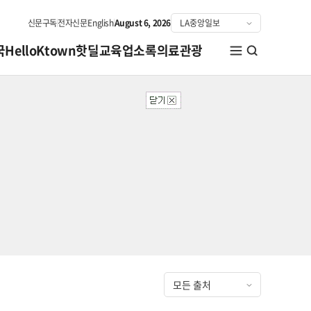
신문구독
전자신문
English
August 6, 2026
국
HelloKtown
핫딜
교육
업소록
의료관광