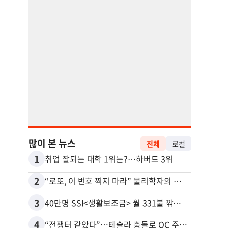
많이 본 뉴스
전체
로컬
1
11
취업 잘되는 대학 1위는?…하버드 3위
2
12
“로또, 이 번호 찍지 마라” 물리학자의 당첨금 높이는 비밀
3
13
40만명 SSI<생활보조금> 월 331불 깎이나
4
14
“전쟁터 같았다”…테슬라 충돌로 OC 주택 4채 파손