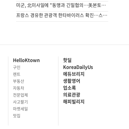
미군, 北미사일에 "동맹과 긴밀협의…美본토·동맹 방어 전념"
프랑스 경유한 관광객 한타바이러스 확진…스페인서 격리
HelloKtown
핫딜
KoreaDailyUs
구인
에듀브리지
렌트
생활영어
부동산
업소록
자동차
의료관광
전문업체
해피빌리지
사고팔기
마켓세일
맛집