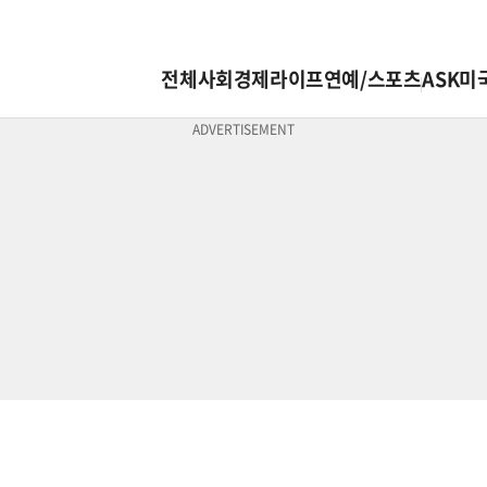
전체
사회
경제
라이프
연예/스포츠
ASK미