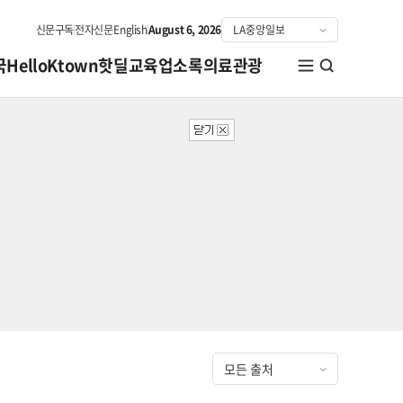
신문구독
전자신문
English
August 6, 2026
국
HelloKtown
핫딜
교육
업소록
의료관광