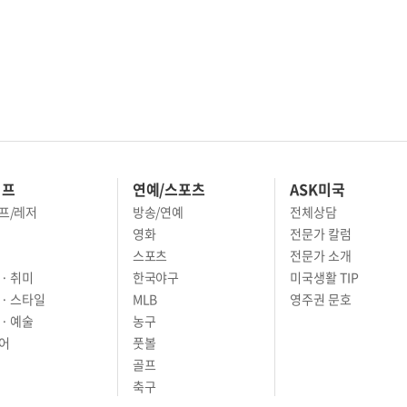
이프
연예/스포츠
ASK미국
프/레저
방송/연예
전체상담
영화
전문가 칼럼
스포츠
전문가 소개
· 취미
한국야구
미국생활 TIP
 · 스타일
MLB
영주권 문호
· 예술
농구
어
풋볼
골프
축구