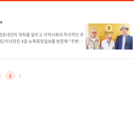
”
 경로대잔치 개최를 앞두고 지역사회의 적극적인 추
재단이사장은 4일 뉴욕중앙일보를 방문해 “주변에
 싶다”고 밝혔다. 이들에 따르면 올해 행사에서는
녀 부문 추천을 집중적으로 받고 있다. 추천 대상
따뜻한 감동을 전할 수 있는 사례라면 누구나 추천
하고, 올해로 26년째 전통을 이어오고 있다. 이번
스연회장에서 열리며, 1부 시상식과 2부 중식, 3부
1
 어르신들과 한인 동포들을 위한 축제 형식으로 꾸
, 다양한 경품 추첨 행사도 마련돼 참석자들에게 즐
러로 표기돼 있지만, 보다 많은 어르신과 동포들이
”고 설명했다. 다만 원활한 행사 운영을 위해 사전
연락이 필요하다. 추천 접수 및 행사 관련 문의는
(718-462-3515)로 하면 된다. 주최 측은 “각 단체
한다”며 “한인 사회에 따뜻한 효 문화가 확산되는
kyo@koreadailyny.com
효자 효녀 추천 참여 추