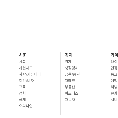
사회
경제
라
사회
경제
라이
사건사고
생활경제
건강
사람/커뮤니티
금융/증권
종교
이민/비자
재테크
여행 
교육
부동산
리빙
정치
비즈니스
문화 
국제
자동차
시니
오피니언