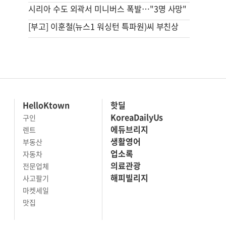
시리아 수도 외곽서 미니버스 폭발…"3명 사망"
[부고] 이훈철(뉴스1 워싱턴 특파원)씨 부친상
HelloKtown
핫딜
KoreaDailyUs
구인
에듀브리지
렌트
생활영어
부동산
업소록
자동차
의료관광
전문업체
해피빌리지
사고팔기
마켓세일
맛집