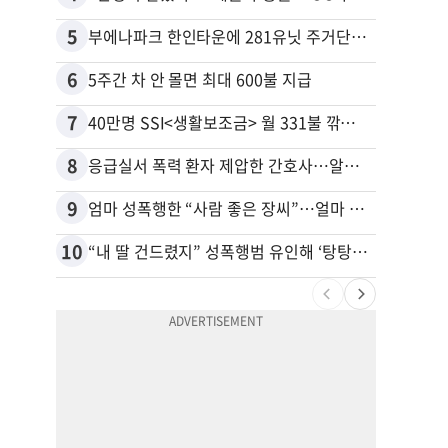
5
15
부에나파크 한인타운에 281유닛 주거단지 들어선다
6
16
5주간 차 안 몰면 최대 600불 지급
7
17
40만명 SSI<생활보조금> 월 331불 깎이나
8
18
응급실서 폭력 환자 제압한 간호사…알고 보니
9
19
엄마 성폭행한 “사람 좋은 장씨”…얼마 뒤 딸 배도 불러왔다
유학생
10
20
“내 딸 건드렸지” 성폭행범 유인해 ‘탕탕’…아빠의 복수 결말
추방된