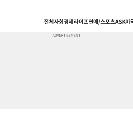
전체
사회
경제
라이프
연예/스포츠
ASK미