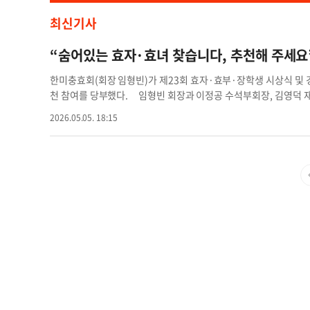
최신기사
“숨어있는 효자·효녀 찾습니다, 추천해 주세요
한미충효회(회장 임형빈)가 제23회 효자·효부·장학생 시상식 및
천 참여를 당부했다. 임형빈 회장과 이정공 수석부회장, 김영덕 
묵묵히 부모를 공경하며 살아가는 효자·효녀를 발굴해 널리 알리고
2026.05.05. 18:15
장수상과 효부상 후보자 접수가 이미 완료됐으며, 현재는 효자·효
은 부모를 정성껏 모시며 타인의 귀감이 되는 인물로, 한인 사회에 
가능하다. 충효회는 코로나19로 3년간 행사를 중단한 기간을 제외
제23회 행사는 오는 16일(토) 오전 11시 퀸즈 코리아빌리지 디모
공연 및 장수무대 등으로 진행될 예정이다. 특히 올해 행사는 지역
며진다. 무료 중식 뷔페가 제공되며, 연예인 초청 공연과 가요무대
거움을 선사할 계획이다. 주최 측은 “광고에는 티켓 가격이 20달
부담 없이 참여할 수 있도록 올해는 무료 입장으로 진행하기로 했다
신청을 통한 입장권 소지자에 한해 입장이 가능하므로 반드시 사전 
한미충효회(646-338-3080), KCS(718-939-6137), 노인상조회
와 교회, 개인 추천을 통해 숨은 효행 사례들이 많이 발굴되길 기대
계기가 되기를 바란다”고 전했다. 글·사진=서만교 기자
seo.man
천 대상 효녀 부문