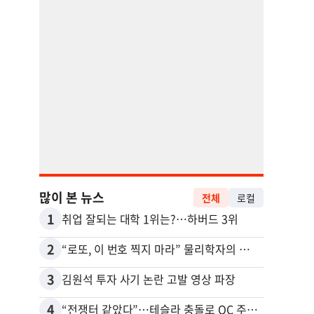
많이 본 뉴스
전체
로컬
1
11
취업 잘되는 대학 1위는?…하버드 3위
2
12
“로또, 이 번호 찍지 마라” 물리학자의 당첨금 높이는 비밀
3
13
김원석 투자 사기 논란 고발 영상 파장
4
14
“전쟁터 같았다”…테슬라 충돌로 OC 주택 4채 파손