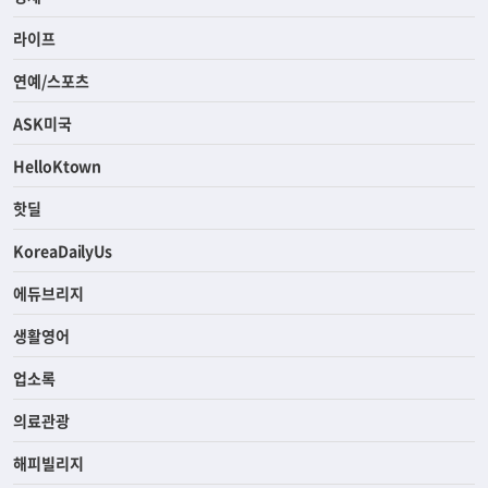
라이프
연예/스포츠
ASK미국
HelloKtown
핫딜
KoreaDailyUs
에듀브리지
생활영어
업소록
의료관광
해피빌리지