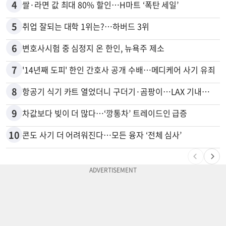
4
쌀·라면 값 최대 80% 할인…H마트 ‘폭탄 세일’
5
취업 잘되는 대학 1위는?…하버드 3위
6
변호사시험 중 심정지 온 한인, 뉴욕주 제소
7
'14년째 도피' 한인 간호사 공개 수배…메디케어 사기 유죄
8
항공기 식기 카트 열었더니 구더기·곰팡이…LAX 기내식 업체 논란
9
차값보다 빚이 더 많다…‘깡통차’ 트레이드인 급증
10
콘도 사기 더 어려워진다…모든 융자 ‘전체 심사’