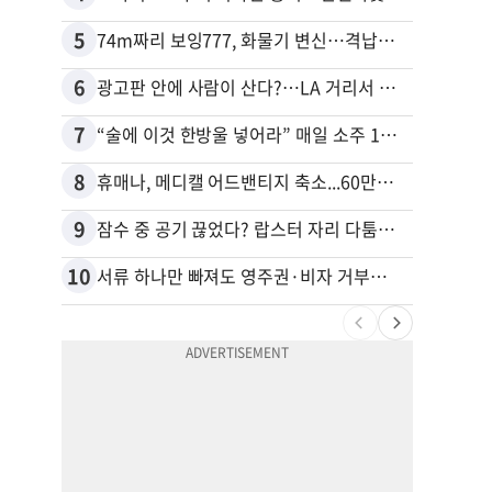
5
15
74m짜리 보잉777, 화물기 변신…격납고서 ‘보물’ 찾는 인천공항
6
16
광고판 안에 사람이 산다?…LA 거리서 화제
7
17
“술에 이것 한방울 넣어라” 매일 소주 1병 까는 91세의 철칙
8
18
휴매나, 메디캘 어드밴티지 축소...60만명 플랜 상실 위기
9
19
잠수 중 공기 끊었다? 랍스터 자리 다툼이 살인미수 사건으로
10
20
서류 하나만 빠져도 영주권·비자 거부…심사관 재량권 대폭 확대