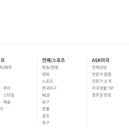
이프
연예/스포츠
ASK미국
프/레저
방송/연예
전체상담
영화
전문가 칼럼
스포츠
전문가 소개
· 취미
한국야구
미국생활 TIP
 · 스타일
MLB
영주권 문호
· 예술
농구
어
풋볼
골프
축구