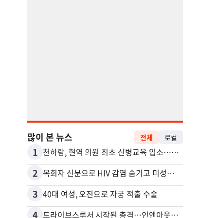
많이 본 뉴스
전체
로컬
1
11
천하람, 현역 의원 최초 신병교육 입소…논산서 2박3일 생활
포드 
2
12
목회자 신분으로 HIV 감염 숨기고 미성년자와 성관계
3
13
40대 여성, 오진으로 자궁 적출 수술
4
14
드라이브스루서 시작된 총격…인앤아웃 참사 영상 공개