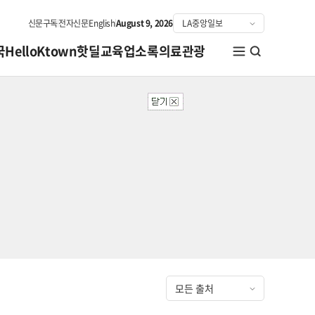
신문구독
전자신문
English
August 9, 2026
국
HelloKtown
핫딜
교육
업소록
의료관광