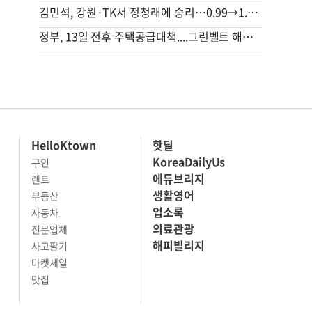
김민석, 강원·TK서 정청래에 승리…0.99→1.48%p 격차 벌렸다
정부, 13일 전후 주택공급대책....그린벨트 해제 등 ‘영끌 대책’ 거론
HelloKtown
핫딜
KoreaDailyUs
구인
에듀브리지
렌트
생활영어
부동산
업소록
자동차
의료관광
전문업체
해피빌리지
사고팔기
마켓세일
맛집