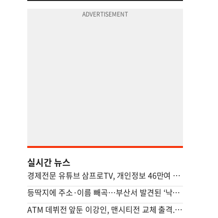
실시간 뉴스
경제전문 유튜브 삼프로TV, 개인정보 46만여 건 유출 사고
등딱지에 주소·이름 빼곡…부산서 발견된 ‘낙서 거북이’ 정체
ATM 데뷔전 앞둔 이강인, 맨시티전 교체 출격...특별 입단식도 열린다