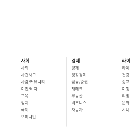
사회
경제
라
사회
경제
라이
사건사고
생활경제
건강
사람/커뮤니티
금융/증권
종교
이민/비자
재테크
여행 
교육
부동산
리빙
정치
비즈니스
문화 
국제
자동차
시니
오피니언