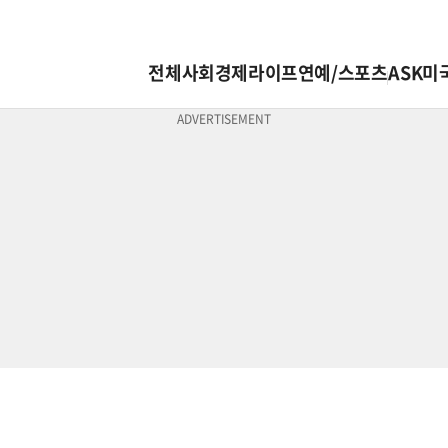
전체
사회
경제
라이프
연예/스포츠
ASK미