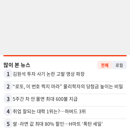
많이 본 뉴스
전체
로컬
1
김원석 투자 사기 논란 고발 영상 파장
2
“로또, 이 번호 찍지 마라” 물리학자의 당첨금 높이는 비밀
3
5주간 차 안 몰면 최대 600불 지급
4
취업 잘되는 대학 1위는?…하버드 3위
5
쌀·라면 값 최대 80% 할인…H마트 ‘폭탄 세일’