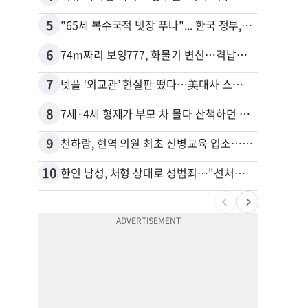
5
15
"65세 복수국적 빗장 푸나"... 한국 정부, 연령 완화 전면 추진
6
16
74m짜리 보잉777, 화물기 변신…격납고서 ‘보물’ 찾는 인천공항
40대
7
17
넷플 ‘외교관’ 현실판 떴다…美대사 스틸 지키는 ‘신 스틸러’
8
18
7세·4세 형제가 부모 차 몰다 산책하던 여성 들이받아
9
19
천하람, 현역 의원 최초 신병교육 입소…논산서 2박3일 생활
10
20
한인 남성, 처형 상대로 성범죄…"선처해줬더니 배신자 취급"
“50