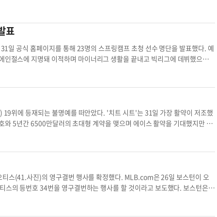
레이닝을 시작하게 된다. 야수들은 18일부터 합류한다. 강정호도 캠프를 정상
브랜든 벨트, 2루수 조 패닉, 주전 유격수 브랜든 크로포드는 붙박이 주전이다.
두 선수 모두 2021년까지 샌프란시스코와 장기 계약돼 있다. 황재균이 이들을
지는 밝혀지지 않았다'고 설명했다. 헌팅턴 단장은 징계와 관련
 발표
뒤 "강정호가 와서 캠프를 준비할 것으로 기대하고 있지만 그 이전에 걸림돌이 있
잘해야 누네스 수준이다. 마이너리그의 3루수 최고 유망주인 크리스티안 아로요
은 편이다. ▶ 타자의 지옥, AT&T파크 야구는 환경
 면허가 취소됐다. 이 여파로 월드베이스볼클래식(WBC) 대표팀에서도 제외됐다.
 새로운 환경에 적응해야 하는 과제가 있다. 지난해 박병호(미네소타)는 메이저
최근 음주운전 선수들에게 알코올 치료 프로그램 이수를 권장하고 있어 강정호도
관됐으난 최지만은 대신 자유계약 신분을 선택해 다른 팀을 찾았고 지난 1월16
서 가장 홈런이 잘 나오는 구장 중 하나다. 구장 별로 홈런이 나올 가능성을 보
틴 등이 겨룬다. 둘 다 빅리그 데뷔 1.2년차 선수들이다. 여기에 최지만이 가세
 경쟁력을 보여준다면 빅리그 생존 가능성도 있을 것으로 판단하고 도전에 나
저리그에서는 ESPN, 베이스볼 레퍼런스, 팬그래프 등 다양한 사이트에서 파크팩터
를 떠안았다. '치트 시트'는 31일 가장 활약이 저조했
박찬호와 5년간 6500만달러의 초대형 계약을 맺으며 에이스 활약을 기대했지만 실
 2004년 45홈런을 친 뒤로는 샌프란시스코에는 시즌 30홈런 타자가 실종됐다.
(방어율 5.79)에 그쳤다. 380.2이닝을 던지며 홈런을 55개나 허용하고 결국
개 구단 메인 홈구장 중 단연 1위였다. 스탯티즈 방식대로 AT&T파
그 30개 구장 가운데 가장 낮다. KBO리그로 치면 잠실구장(733)과 고척스카
스와 5년간 1억2500만달러에 계약을 체결했다. 그러나 에인절스에서 겨우 2년
 파워를 크게 늘렸다. 하지만 지난
 손을 댔다. 한편 명단에는 일본인 2명도 포함됐다. 한
영구결번 행사를 확정했다. MLB.com은 26일 보스턴이 오
수라면 7홈런이다. 잠실구장이 타자들에게 주는 '두려움'은 익히 알려져 있다. 잠
는 13위, 세이부 라이온스 출신의 우완투수 마쓰자카 다이스케(37)는 20위로
스의 등번호 34번을 영구결번하는 행사를 할 것이라고 보도했다. 보스턴은
 반대로 LG나 두산으로 이적한 뒤 장타력이 급감한 사례도 있다. 해태 홍현우
턴 구단 역대 11번째 영구결번 선수. 은퇴 후 명예의 전당에 헌액되기 전 구단
으로 뒨 7시즌 동안 다섯 번 두 자릿수 홈런을 기록했다. 2009~2015년 LG에선
스에 입단했지만 117경기서 50승37패(방어율 4.52)로 역시 기대에 못 미쳤