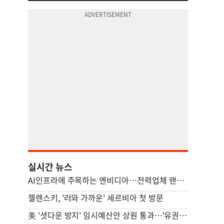
실시간 뉴스
AI인프라에 주목하는 엔비디아…전력업체 랜시엄에 4조원 투자
젤렌스키, '러와 가까운' 세르비아 첫 방문
美 '셧다운 방지' 임시예산안 상원 통과…'유권자 ID법'은 좌절