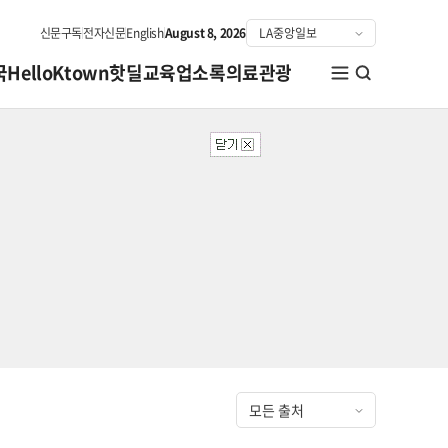
신문구독
전자신문
English
August 8, 2026
국
HelloKtown
핫딜
교육
업소록
의료관광