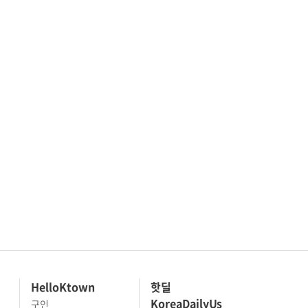
HelloKtown
핫딜
KoreaDailyUs
구인