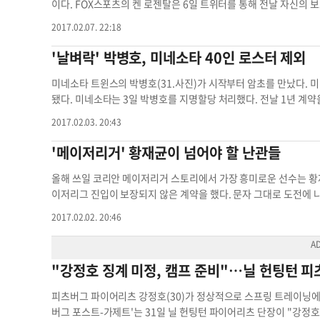
한편 LA타임즈는 류현진을 5선발 후보군으로 분류했다. 류현진은
이다. FOX스포츠의 켄 로젠탈은 6일 트위터를 통해 전날 자신의 보도를 정정했다. 로젠탈은 지난 5일 "만약 트레이드가 되지 않는다면, 미네소타
위상이 많이 추락했다. LA타임즈는 클레이튼 커쇼(28)와 리치 힐(36), 마에다 켄타(28), 훌리오 유리아스(20)를 고정적인 선발투수로 예상했다.
는 박병호를 방출할 것"이라고 보도해 파장을 일으켰다. 그러나 
2017.02.07. 22:18
류현진은 브랜든 맥카시(33), 스캇 카즈미어(33), 알렉스 우드(26
것이다. 그를 40인에서 제외한 뒤, 웨이버 절차를 통과할 경우 마이너리그로
승권 기자
lee.seungkwon@koreadaily.com
현지 언론들은 미네소타의 결정에 대해 의아함을 드러내면서도 "몇
'날벼락' 박병호, 미네소타 40인 로스터 제외
도신청)을 하면 박병호의 잔여 연봉(3년간 925만 달러)을 모두 
급하고, 새 팀은 박병호에게 메이저리그 최저연봉만 지급하면 된다. 충분히 매력적인 조건이었다.
미네소타 트윈스의 박병호(31.사진)가 시작부터 암초를 만났다.
이 떨어지는 시나리오였고, 로젠탈도 구체적인 확인 이후 자신의 보
됐다. 미네소타는 3일 박병호를 지명할당 처리했다. 전날 1년 계약을 체결한 불펜투수 맷 벨라일(37)의 자리를 만들기 위함이다. 미네소타는 지난
의 가치를 알아주는 팀으로 이적하는 것이 선수로서는 금전적으로나, 실리적으로나 더 좋
2일 벨라일과 1년 205만 달러에 계약했다. 이를 통해 불펜 강화에
2017.02.03. 20:43
차분히 개인훈련을 하며 스프링캠프 시작을 기다리고 있다.그는 한 
호를 지명할당 처리하며 40인 로스터에서 제외했고, 이 자리에 벨라일을 넣었다. 박병호는 2016년 시즌 62경기에서 타율 0.
치고 올라가 살아남겠다"는 굳은 다짐을 전했다.
출루율 0.272, 장타율 0.409, OPS 0.684를 기록했다. 혹독한 빅 리그 첫해를 보낸
'메이저리거' 황재균이 넘어야 할 난관들
팅 금액 1285만 달러를 썼고, 박병호에게는 4년 1200만 달러의 계
병호도 시즌에 돌입하자 파워를 보였다. 4월 한 달 동안 6홈런을 
올해 쓰일 코리안 메이저리거 스토리에서 가장 흥미로운 선수는 황재균(29.샌프란시스코)일 것
못했다. 결국 미네소타는 지난해 7월 2일 박병호를 마이너로 내려보냈다. 박병호는 마이너리그 트리플A에서 31경기에 출전해 타율 0.
이저리그 진입이 보장되지 않은 계약을 했다. 문자 그대로 도전에 나섰다. 그에겐 여러 난관이 있다. 스프링캠프에서 생존 경쟁을 해야 한다. 개막
런 19타점, 출루율 0.297, 장타율 0.526, OPS 0.823을 
전 25인 로스터에 포함되더라도 주전 경쟁을 해야 한다. 올시즌 
2017.02.02. 20:46
시즌을 일찌감치 접었다. 이후 한국에 들어온 박병호는 치료와 재활에 힘썼고, 2일 다시 미국으로 출국했다. 박병호는 "아픈 곳은 없다. 타격폼을
위해서 돌파해야 할 난관들은 무엇일까. ▶내야 경쟁 황재균은 KBO리그에서 10년 가까이 3루수로 뛰었다. 현재 샌프란시스코의 주전 3루수는 에
간결하게 수정하며 겨울을 보냈다. 죽기살기로 해야 한다"라며 각오를 다졌다. 하지만 시작부터 꼬였다. 미네소타가 박병호
두아르도 누네스다. 30세를 앞둔 선수로, 지난해 7월 28일 미
이다. 일단 박병호는 웨이버로 공시된다. 나머지 29개 구단에서 박병호를 데려갈 수 있다. 하지만 박병호는 3
누네스는 지난해 16홈런.40도루를 기록했다. 그러나 출루율은 0.3
"강정호 징계 미정, 캠프 준비"…닐 헌팅턴 피
2020년 옵션 미실행시 50만 달러의 바이아웃까지 붙었다. 보장액만
출루율과 OPS도 각각 0.312, 0.712에 불과하다. 생산력이 뛰어
이 있을지는 미지수다. 결국 미네소타에 그대로 남을 가능성이 가장 높아 보인다. 박병호가 계약상 마이너 거부권이 없는 것으로 알려졌기에 마이
나 샌프란시스코는 누네스를 1년 내내 메이저리그 25인 로스터에 
피츠버그 파이어리츠 강정호(30)가 정상적으로 스프링 트레이닝에 합류할
너행을 받아들일 수밖에 없다. 이승권 기자
lee.seungkwon@kor
은 420만 달러. 메이저리그는 더 높은 연봉을 받는 선수에게 더 많은 기회를 제공한다. 누네스의 팀내 역할도 
버그 포스트-가제트'는 31일 닐 헌팅턴 파이어리츠 단장이 "강정호가 
를 매트 윌리엄슨과 자렛 파커 플래툰으로 운영할 전망이다. 두 선