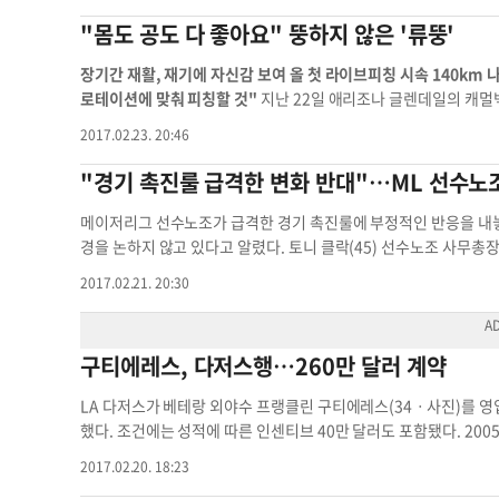
시범경기 첫 승을 거뒀다. 이승권 기자
lee.seungkwon@koreada
"몸도 공도 다 좋아요" 뚱하지 않은 '류뚱'
장기간 재활, 재기에 자신감 보여 올 첫 라이브피칭 시속 140km 
로테이션에 맞춰 피칭할 것"
지난 22일 애리조나 글렌데일의 캐멀백랜치. 류현진(29·LA 다저스)이 불펜 옆에 자리를 잡고 앉았다. 계획된 공을
모두 던졌으니 라커룸으로 돌아가도 되는데 그는 꿈쩍도 하지 않았다. 류현
2017.02.23. 20:46
저리그 최고 투수에게 주어지는 사이영상을 세 차례나 받은 선수다.
로 그다. 5년째 함께 하고 있는 커쇼의 불펜피칭을 류현진이 이렇게까지 열심히 관찰하는 이유는
"경기 촉진룰 급격한 변화 반대"…ML 선수노
펜피칭을 하는 것만 봐도 배울 게 많아요. 준비하는 과정부터 공을 던지는 순간까지 다 보고 싶어
난 뒤에야 환하게 풀렸다. 동료들과 취재진에게 농담을 하고 장난도 쳤다. 이날은 류현진에게도 중요한 날이었다. 그는 지난 20일 
메이저리그 선수노조가 급격한 경기 촉진룰에 부정적인 반응을 내놓았다. ESPN은 21일 메이저리그 선수노조가 경기 속도를 높이기
피칭(타자를 세워놓고 실전처럼 던지는 훈련)을 했다. 류현진은 1이
경을 논하지 않고 있다고 알렸다. 토니 클락(45) 선수노조 사무총
도의 공을 던졌는데, 스프링캠프를 시작하자마자 이 정도 스피드가 나오는 건 그의 컨
칙 변경은 고려하지 않는다고 밝혔다. 클락 사무총장은 이날 플로리다 스프링 트레이닝 투어에서 가장 먼저 보스턴 레드삭스를 방문했고, 경기 촉
2017.02.21. 20:30
러스 해설위원은 "류현진의 라이브 피칭이 좋았다. 그러나 부상에서
진룰 관련 의견을 내놓았다. 클락은 "하루종일 야구 이야기를 할 수
진은 2015년 5월 왼 어깨 수술을 받았다. 재활 기간을 1년 정
는 방법을 모색하는데 관심이 있다"고 말했다. 롭 만프레드 메이저리그 커미셔너를 중심으로 경기 속도를 높이기 위한 움직임이 계속 되고 있다.
다. 스피드를 끌어 올리면 며칠 후 통증이 재발되는 일이 반복됐다. 류현진은 이날 커쇼와 캐치볼을 하며 몸을 푼 뒤 불펜피칭까지 성공적으로 마쳤
지난해 메이저리그 경기시간은 평균 3시간4분으로 전년보다 4분 늘
구티에레스, 다저스행…260만 달러 계약
다. 그는 "라이브 피칭을 마친 뒤 통증이 전혀 없었다. 지금은 수술
스트라이크존 조정 등 중대한 변화는 아직 받아들일 준비가 안 됐다고 강조했다. 클락 총장은 "규칙 변경 시도는 매우 
로버츠 다저스 감독은 "류현진이 몸을 잘 만들어 왔다. 류현진의 
존은 긍정이든 부정이든 경기에 중대한 영향을 미친다"며 "경기 
LA 다저스가 베테랑 외야수 프랭클린 구티에레스(34ㆍ사진)를 영입
처럼 움직였다"고 칭찬했다. 2013년과 2014년 다저스의 3선발로 활약했던 류현진은 올 시즌 다시 출발선에 섰다. 커쇼와 리치 힐, 마에다 켄타가
움이 될 수 있는 규칙 변화에 귀기울이고 있다. 하지만 논의할 시간이 충분치 않다"고 지적했다. 시즌
했다. 조건에는 성적에 따른 인센티브 40만 달러도 포함됐다. 2005
다저스의 1~3선발을 맡을 것으로 보인다. 류현진은 스콧 카즈미어, 브랜던 맥카시, 훌리오 유리아스 등 3명의 투수와 함께 4~5선발을 놓고 경쟁해
들도 적응할 시간이 필요하다는 주장이다.
점을 기록 중이다. 지난해에는 시애틀에서 타율 0.246, 14홈런,
야 한다. 류현진은 "지난 2년간 동료들에게 미안했다. 올해는 선발
2017.02.20. 18:23
타율 0.240(장타율 0.363)이지만 왼손투수를 상대 타율은 0.289(장타율 0.495)로 차이가 있다.
다. 현장에서 류현진의 피칭을 직접 본 전문가들은 낙관적인 전망을 내놨다. 손혁 해설위원은 "공을 던질 때 부상 부위에 신경을 쓰면 자신도 모르