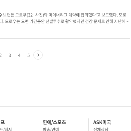
5), 재키 로빈슨(42)에 이어 오티스의 34번을 영구결번한다.
에서도 잘 폈다. ▶ 지구 라이벌 팀 메이저리그는 같은
서부지구의 LA 다저스, 샌디에이고, 콜로라도, 애리조나와 76번 맞붙었다, 1
장들은 AT&T파크와 달리 상대적으로 타자에게 친화적이다. 콜로라도의 홈
 지난해
. 애리조나의 체이스필드도 타자 친화구장이다. 다저스의 다저스타디움과 샌디
모로우는 시즌 막판 빅리그에 올라와 18경기에 출전 16이닝동안 1승 평균자책
립적인 구장으로 분류되고 있다. 홈구장은 불리하지만 38경기
 클레이튼 커쇼 같은 투수는 넘기 힘든 벽이다. 그러나 샌디에이고, 콜로라도의
를 피하면서 난이도는 괜찮은 편이 됐다.
수 36안타) 출루율 0.366 장타율 0.353 2루타 10개 6홈런 22타점을 기록
2
3
4
5
이프
연예/스포츠
ASK미국
프/레저
방송/연예
전체상담