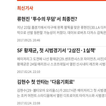
최신기사
류현진 '투수의 무덤'서 최종전?
지난 23일 홈경기에서 타구에 왼쪽 팔뚝을 맞은 류현진(30.LA 
막으로 선발 등판할 가능성이 커졌다. 데이브 로버츠 다저스 감독은 25일 조 패닉의 강한 타구에 다친 류현진이 29.30일 콜로라도 로키스와의 원
정경기에 선발 등판할 것으로 예상한다고 말했다. 류현진의 구체적 
2017.09.25. 20:46
는 타박상"이라 발표한바 있다. 이에따라 볼을 쥐는데 통증이 없다면 4~5일후 마운드에 설 것으로 보인다. 그러나 공을 힘껏 잡아채지 못할 경우
다른 투수에게 선발을 내주고 시즌을 마감할수도 있다. 이미 5년 연속 내셔널리그 서부조 우승을 확정지은 다저스는 27일까지 샌디에이고 파드레
SF 황재균, 첫 시범경기서 '2삼진·1실책'
스와의 3연전 선발로 다르빗슈 유-알렉스 우드-리치 힐을 예고했다. 
독의 예상대로라면 류현진은 29일 또는 30일 마지막으로 등판한다. 10월 포스트시즌에서 뛰기 위해서는 경기감각 유지 차원에서 정규리그 
메이저리그 도전에 나선 황재균(29.샌프란시스코 자이언츠.사진)이
에 마지막 경기에서 던질 필요가 있다. 언론에서는 류현진 대신 브랜든 매카시가 선발로 나설 수도 있다고 전망하고 있다. 매카시는 류현진의 조기
황재균은 24일 애리조나 스코츠데일서 열린 신시내티 레즈와 시범경기에 5회초 3루 대수비
강판후 세번째 투수로 마운드에 올라 3이닝 1실점으로 호투했다. 
두 차례 모두 삼구 삼진을 당했다. 수비에서도 실책을 저질러 아쉬움을 남겼다. 올 시즌을 앞두고 샌프란시스코와 1년 총액 
2017.02.24. 22:10
계약을 체결한 황재균은 스프링캠프 초청 선수 자격으로 신시내티와 시범경기에 교체 선수로 출
로 투입된 황재균은 들어서자마자 호세 페라자의 내야 땅볼을 처리하
김현수 첫 안타는 '다음기회로'
나선 황재균은 투수 바렛 애스틴에게 삼구 삼진을 당했다. 8회말 타석에서도 아쉬운 모습을 보였다. 1사 2루의 상황에서 투수 루카스 루트지를 상
대한 황재균은 헛스윙으로 삼구 삼진을 당했다. 세 번째 투구가 스트라이크 아웃 
김현수(29·볼티모어 오리올스)가 2017시즌 메이저리그 첫 시범경기에서 3타수 무안타로 물러
이어졌다. 황재균은 9회초 1사 1루 상황에서 가브리엘 게레로의 
는 조커 머천트 스타디움에서 열린 디트로이트 타이거스와 시범경기에
과 병살타로 막아내 실점으로 이어지지는 않았다. 초반부터 신시내티에 잇달아 실점한 샌프란시스코는 막판 추격 속에 크리스 마레로의 끝내기 홈
루한 뒤 6회말 교체됐다. 볼티모어는 끝까지 디트로이트의 추격을 막고 2-0으로 승리했다. 한편 최지만(뉴욕 양키스)도 시범경기 개막전에서 무안
2017.02.24. 22:08
련으로 6-4 역전승을 거뒀다. 마레로는 3-4로 지고 있던 9회말 무
타로 침묵했다. 최지만은 필라델피아 필리스와의 시범경기에 교체 출전해 2타수 무안타를 기록했다.양키스는 필라델피아를 9-4로 꺾고 기분 좋은