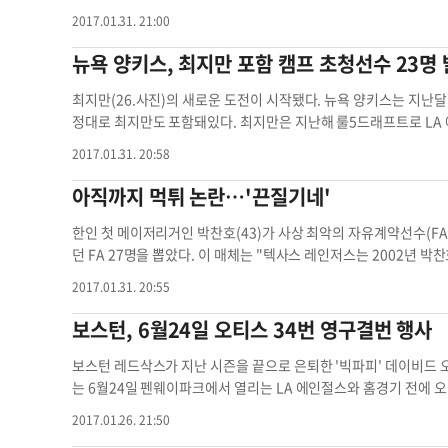
오는 15일 투수-포수조부터 플로리다주 브레이든턴에서 스프링 트
장하는 기용이 예상된다. 다른 자리에는 터줏대감들이 있다. 1루수 
2017.01.31. 21:00
적으로 준비 중이다. 피츠버그 포스트-가제트는 '강정호의 징계 여부는 불확실하지만, 피츠버그는 강정호가 캠프에 참가할 것으로 가정한 채 운영
패닉과 크로포드는 골드글러브 수상 경력이 있는 수비의 달인이다. 
하고 있다'고 알리며 '강정호에 대해 어떤 평가가 내려지고, 어떤 처벌이 논의됐는
뉴욕 양키스, 최지만 포함 캠프 초청선수 23명
제치기는 쉽지 않다. 결국 황재균에게 현실적인 최우선 목표는 백업 3루수다. 샌프란시스코 내야 백업 선수층이 두껍지 않다는 건 황재균에게 다행
"아직 과정이 진행 중이다"며 어떤 것도 정해진 것이 없다고 밝힌 
이다. 백업 3루수인 코너 길라스피와 켈비 톰린슨의 타격 실력은 
을 순 있다"며 징계 변수가 있을 것으로 내다봤다. 피츠버그 주전 3루수이자 중심타자로 자리매김한 강정호는 지난해 12월 서울에서 음주운전 사
최지만(26.사진)의 새로운 도전이 시작됐다. 뉴욕 양키스는 지난달 31일 공식 홈페이지를 통해 23명의 스프링캠프 초청 선수 명단을 발표했다. 예
는 2018년 데뷔할 것으로 전망되고 있다. 올해 승부수를 던질 황재균의 미션 난이도는 높지 않
고를 낸 뒤 도주한 혐의를 받고 있다. 3번째 음주운전으로 드러나
정대로 최지만도 포함돼있다. 최지만은 지난해 룰5드래프트로 LA 에인절스에 지명돼 이적하며 마이너리그 생활을 끝내고 빅리그에 데뷔했으나
의 지배를 받는 경기다. 낯선 미국 무대에서 처음 뛰는 황재균에겐
메이저리그 사무국 차원의 징계는 아직 없다. 다만 메이저리그는 
자리를 잡지 못하고 지명 할당 됐다. 이후 마이너리그로 계약이 이
리그 투수들의 강속구에 제대로 적응하지 못했다. 황재균에겐 홈 구장 AT&T파크 적응도 중요하다. 황재균은 2010년 롯데로 이적하며 6년 반 가
2017.01.31. 20:58
이 같은 절차를 밟게 될 것이 유력하다.
일 양키스와 마이너리그 계약을 해 유니폼을 갈아입었다. 스프링캠프에 초청 선수 신분으로 참가하지만 당당히 1루수 경쟁에 나선다. 마크 테셰이
까이 부산 사직구장을 홈구장으로 사용했다. 사직구장은 KBO리그에
라의 은퇴로 공백이 생긴 1루 자리를 놓고 그레그 버드, 타일러 오스
아직까지 먹튀 논란…'끈질기네'
여주는 '홈런 파크팩터' 수치를 보면 그렇다. 파크팩터 값을 계산하는 방법은 여러 가지다. 보통 1, 100, 1000 등을 기준으로 하며 이보다 높으면
했고 장타력과 출루율을 갖춘 최지만으로서는 스프링캠프에서 타격
'타자 친화 구장', 낮으면 '투수 친화 구장'으로 분류된다. 메이
선다.
한인 첫 메이저리거인 박찬호(43)가 사상 최악의 자유계약선수(FA) 19위에 등재되는 불명예
수치를 제공하고 있다. 사이트 별로 구체적인 순위는 다르지만 한 가지 공통점이 있다. 모든 사이트에서 AT&T 파크를 '홈런을 치기 가장 어려운 구
던 FA 27명을 뽑았다. 이 매체는 "텍사스 레인저스는 2002년 
장'으로 지목했다는 것이다. 2000년 개장한 AT&T 파크는 '타자들의 지옥'으로 손꼽혔다. 홈 구장 이전 뒤 샌프란시스코가 배출한 시즌 30홈런 타
패했다"고 보도했다. 1994년 LA 다저스에서 데뷔한 박찬호는 97년부터 5년 연속 두자릿수 승리를 기록하며 승승장구했다. 그러나 FA 대박을 터
자는 제프 켄트와 리치 오릴리아, 그리고 배리 본즈 뿐이다. 본즈가
2017.01.31. 20:55
뜨리지마자 슬럼프에 빠졌다. 레인저스에서 68경기 선발로 22승23패
스탯티즈(Statiz)가 집계한 최근 3시즌 사직구장 홈런 파크팩터는 1136으로 10
'먹튀' 논란속에 2005년 샌디에이고 파드레스로 트레이드 됐다. '최악의 FA' 1위 불명예는 조시 해밀턴(36)의 차지였다. 텍사스에서 메이저리그
보스턴, 6월24일 오티스 34번 영구결번 행사
크의 홈런 파크 팩터를 계산해보면 어떨까. 851이 나온다. 메이저리
를 대표하는 거포 외야수로 발돋움한 해밀턴은 2013년 LA 에인절
이돔(953)의 중간 정도다. 잠실은 홈런 파크팩터가 가장 낮고, 고척돔이 그 다음이다. 황재균은 2015년부터 홈런
만 뛰며 타율 0.255에 홈런 31개, 123타점을 올리는데 머물렀고 2015년에는 또다시 마약에
보스턴 레드삭스가 지난 시즌을 끝으로 은퇴한 '빅파피' 데이비드 오티스(41.사진)의 
두 시즌 잠실과 고척에서는 140타수 2홈런에 그쳤다. 시즌 500타
신 타이거스에서 뉴욕 양키스로 건너왔던 좌완투수 이가와 게이(38)
는 6월24일 펜웨이파크에서 열리는 LA 에인절스와 홈경기 전에 오티
실에선 기를 못 펴다가 이적 후 실력이 일취월장한 타자들도 많았다.
꼽혔다. 양키스는 2007년 이가와에 5년 총액 4600만달러를 투자했지만 5년간 16경기에만 등판해 2승4패(방어율 6.66)를 기록하는 데 그쳤다.
이미 지난해 10월 오티스의 34번을 영구결번하기로 결정했다. 보스
는 2001년 LG 이적 뒤 다른 타자가 됐다. 이진영은 SK에서 풀타임
2017.01.26. 21:50
마쓰자카는 6년간 1억300만달러의 조건으로 2007년 보스턴 레드삭
영구결번이 지정된 건 오티스가 처음이다. 보스턴은 바비 도어(1), 조 크로닌(4), 자니 페스키(6), 칼 야스트렘키(8), 테드 윌리엄스(9), 짐 라이스
딱 한 번이었다. 긍정적인 신호는 지난해 황재균은 잠실에서 강한 타자였다는 점이다. 홈런은 1개에 그쳤지만 타율 0.378에 OPS 0.850을 기록했