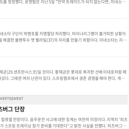
 선발투수진에 포함됐으나 주요 전력으로 평가받지는 못했다. 과거 3선발이었던
로젠탈은 6일 "미네소타는 박병호가 트레이드되지 않는다고 해도 방출하지 않을
), 브록 스튜어트(25), 로스 스트리플링(27) 등과 5선발 옵션으로 분류됐다. 이
 보내는 것이 (미네소타의) 계획"이라고 설명했다. 로젠탈의 보도 이후
몇 팀들의 박병호의 완전 방출을 기다릴 것"이라고 전망했다. 웨이버 클레임(양
부담해야 한다. 그러나 미네소타가 방출을 결정하면 잔여 연봉은 미네소타에서 지
 그러나 모두의 의아함이 말해주듯 이는 가능성
 미네소타 구단이 박병호를 지명할당 처리했다. 마이너리그행이 불가피한 상황이
도를 정정하며 이번 사건은 해프닝으로 끝날 전망이다. 사실 방출 이후 박병호
은 일이 될 수도 있다. 한편 박병호는 현재 플로리다에서
 성공했다. 문제는 자리다. 40인 로스터에 자리가 없었다. 이에 미네소타는 박병
언론사와의 인터뷰에서 "지금 상황에선 (한국으로) 돌아갈 수 없다. 바닥에서
191, 12홈런 24타점,
 셈이다. 부상까지 입었다. 미네소타는 박병호 영입을 위해 포스
약을 안겼다. 적지 않은 돈을 쓴 셈이다. 기대가 적지 않았음을 알 수 있었다. 박
때리며 힘을 냈다. 하지만 이후 정확성에 문제가 드러났고, 삼진-볼넷 비율도 좋지
이다. 황재균은 롯데로 복귀한 선배 이대호처럼 메
224, 10홈
기록했다. 여전히 정확도가 떨어졌고, 출루율도 좋지 못했다. 여기에 수술까지 받으면서
그가 어떤 포지션을 맡을지도 현재로선 오리무중이다. 황재균의 도전이 성공하기
를 지명할당 처리한 것
네소타에서 샌프란시스코로 트레이드됐다. 장점도 있지만 인상적인 선수는 아니다.
년간 875만 달러의 계약이 남아있고,
25에 그쳤다. 출루율에 장타율을 더한 OPS도 0.758로 인상적이지 않다. 통산
츠버그 단장
 925만 달러다. 큰돈이라 할 수는 없지만, 약점이 뚜렷한 박병호를 데려갈 팀
난 타자는 아니다. 타격 실력만 놓고 보면 황재균에게 아주 높은 벽은 아니다. 그러
올릴 전망이다 누네스는 올시즌 뒤 FA(프리에이전트) 자격을 얻는다. 올해 연봉
 전망이다. 음주운전 사고에 대한 징계는 여전히 미정이다. 지역지 '피츠
eadaily.com
가볍지 않다. 샌프란시스코는 좌익수
스프링 트레이닝 참가 준비를 기대한다"고 밝힌 사실을 전했다. 피츠버그는
수 모두 백업 수준이다. 누네스가 3루수를 주 포지션으로 하면서 좌익수로도 출