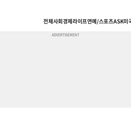
전체
사회
경제
라이프
연예/스포츠
ASK미