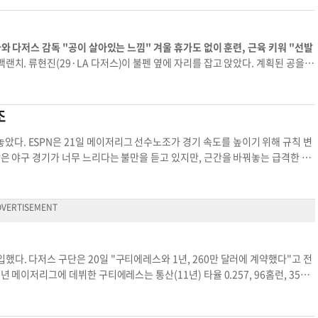
ily.com
나와 다저스 감독 "공이 살아있는 느낌" 겨울 휴가도 없이 훈련, 근육 키워 "선발
진을 멈춰세운 건 바로 클레이턴 커쇼(29)의 피칭이었다. 커쇼는 메이
 류현진이 지난 2013년 다저스에 입단했을 때부터 롤모델로 삼았던 선수가 바
 뭘까. "메이저리그 최고의 투수잖아요. 커쇼가 불
조
요." 진지했던 류현진의 표정은 커쇼의 피칭이 끝
올해 첫 라이브
 위해 규칙 변
닝 동안 안타 1개를 맞았지만 세 타자를 모두 삼진으로 잡았다. 시속 140㎞ 정
장은 야구 경기가 너무 느리다는 불만을 듣고 있지만, 근간을 바꿔놓는 급격한 규
디션이 무척 좋다는 걸 뜻한다. 투수 출신 손혁 MBC스포츠플
 진짜 벗어났는지 알기 위해서는 던진 다음날이 더 중요하다"고 말했다. 류현
 있을 정도로 우리의 경기가 좋다"며 "다른 사람들과 함께 야구에 빠져들 수 있
도로 예상했으나 회복이 늦어지는 바람에 지난해에는 메이저리그 1경기에만 등판했
었다. 다만 클락 총장을 중심으로 선수노조는 10회 승부치기, 고의4구 비투구,
을 받기 전과 같은 상태다. 미국에 온 이후 가장 컨디션이 좋다"고 말했다. 데이브
어려울 것이다. 스트라이크
라이브피칭이 상당히 인상적이었다"며 "피칭 폼이 좋아보였고, 공이 살아있는 것
속도를 높이기 위한 아이디어에는 문제가 없다. 선수들도 경기를 향상시키는데 도
했다. 다저스 구단은 20일 "구티에레스와 1년, 260만 달러에 계약했다"고 전
이 개막하기까지 6주밖에 남지 않은 만큼 선수
년 메이저리그에 데뷔한 구티에레스는 통산(11년) 타율 0.257, 96홈런, 353타
 39타점을 올렸다. 오른손타자로 왼손투수에 강점이 있다. 통산 오른손투수 성적은
진에 다시 진입해서 팀에 도움이 되고 싶다. 몸 상태가 좋아서 자신있다"고 말했
 수비 범위도 넓다. 외야 세 포지션을 모두 소화할