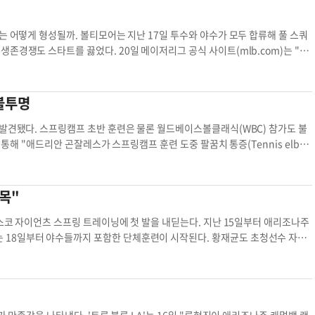
. 이승권 기자
lee.seungkwon@koreadaily.com
만 지금은 그렇지 않다. 부상 이전처럼 자신감을 갖고 편하게 던지는 느낌"이라
투수와 야수가 모두 합류해 풀 스쿼
활 기간이 너무 재미없었다"고 털어놨다. 그러나 지난 겨울 류현진은 휴가도 반납
존경쟁도 스타트를 끓었다. 20일 메이저리그 공식 사이트(mlb.com)는 "올
럼 보였지만 그는 "체중이 1㎏도 줄지 않았다"고 했다. 지방이 빠진 대신 근육이
뷰를 전했다. 노려야 하는 포지션은 좌익수다. 간판타
야수 세스 스미스를 시애틀에서 영입했다. 스미스는 지난해 마크 트럼보가 주로
것"이라고 말했다. 그의 표정에서 특유의 자신감을 느낄 수 있었다. 박지영·MB
 자격 취득 후 볼티모어를 떠날 것으로 전망됐던 거포 트럼보는 예상 밖으로 잔
불투명
 현재 볼티모어에서 주전이 확정되지 않은 포지션은 좌익수다. 분위기는 나
92안타), 6홈런, 22타점을 기록했다. 출루율(0.382)과 장타율(0.420)의 합인
 발견됐다. 스프링캠프 초반 훈련은 물론 월드베이스볼클래식(WBC) 참가도 불
변수는 왼손 투수 상대 성적. 오른손 투수 상대 타
 안타도 때려 내지 못했다. 17타수 무안타. 올해도 플래툰 시스템이 유력하다.
16일에는 마이클 초이스와 마이너리그 계약을 했다. 2010년 신인 드래프트에
코를 대표할 예정이었다. 팔꿈치 통증이 얼마나 가라앉느냐
통산(7년) 97홈런을 기록 중이다. 2013년 메이저리그에 데뷔해 이듬해 홈런
는 지난해 타율 0.285 18홈런 90타점으로 다소 부진한 성적을 남겼다. 이승
주목"
로 준수한 활약을 보였다. 2012년에는 타율 0.304에 1홈런, 26타점, 13도
다. 통산 도루 성공률이 85.56%로 현역 타자 중 5위. 2014년부터 허리 부상에
 18일부터 야수들까지 포함한 단체훈련이 시작된다. 황재균도 초청선수 자격
존 조이 리카드와 경쟁도 불가피하다. 트럼보가 우익수를 맡고 스미스가 좌익수
그레이
고 있다'는 부제를 달았다. 3루수 글러브뿐만 아니라 1루수
월터 감독은 "내 생각에 김현수는 또 다른
라며 '그러나 이를 위해선 다재다능함을 보여줄 수 있어야 한다. 황재균은 자
비