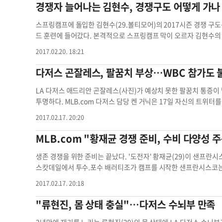
수 있으며 2010년 아메리칸리그 외야수 부문 골드글러브 수상자다
경쟁자 늘어나는 김현수, 경쟁구도 어떻게 가나
게 투구 폼이 달라진다"며 "지난해 류현진에게 그런 동작이 보였지
고 설명했다. 허구연 MBC 해설위원도 "아직 100%라고 할 수는 없지만 현 시점에서는 기대 이상으로 좋은 컨디션을 보이고 있다"고 말했다. 수술
스프링캠프에 돌입한 김현수(29.볼티모어)의 2017시즌 경쟁 구도는 어떻게 형성될까. 볼티모어는 지난 17일 
을 받고 재활 훈련을 하는 과정은 지루하고 힘들다. 류현진도 "재
드 훈련에 들어갔다. 본격적으로 스프링캠프 막이 오르자 김현수의 생
한 채 단조롭고 지겨운 훈련을 묵묵히 이겨냈다. 살이 쏙 빠진 것처
해는 압박을 줄이고, 재미를 더하겠다. 매일 출전하는 선수가 되길 원한다"는 김현수의 인터
많아졌기 때문이다. 앞으로 류현진이 거쳐야 할 단계는 더 남아있다. 전력 피칭을 해도 아프지 않아야 하고, 닷새에 한 번씩 던져도 통증이 재발하
2017.02.20. 18:21
자 애덤 존스가 중견수를 맡고 있는 볼티모어는 오프시즌 동안 외
지 않아야 한다. 류현진은 "이제부터 선발 로테이션에 맞춰 피칭할 
출전했던 우익수 자리를 차지할 가능성이 높다. FA(프리에이전트)
다저스 곤잘레스, 팔꿈치 부상…WBC 참가도 
C스포츠플러스 아나운서
류를 선택했다. 수비 부담이 없는 지명타자로 시즌을 치를 게 유력하다.
쁘지 않다. 김현수는 지난해 제한된 기회 속에 타율 0.302(305타수 
LA 다저스 애드리안 곤잘레스(사진)가 예상치 못한 팔꿈치 통증이
OPS는 0.801. 100타수 이상 소화한 팀 내 타자 13명 중 출루율(팀 평균 0.317)이 가장 높았다. 
투명하다. MLB.com 다저스 담당 켄 거닉은 17일 자신의 트위터를 통해 "애드리안 곤잘레스가 스프링캠프 훈련 도중 팔꿈치 통증(Tennis elbo
율 0.321을 기록한 김현수는 지난해 왼손 투수를 상대로 단 하나의
w)가 발견됐다"고 전했다. 이 통증으로 곤잘레스는 2주 동안 배팅 훈련을 할 수 없는 상태라고도 덧붙였다. 자연스럽게 오는 3월부터 시작될 WBC
2017.02.17. 20:20
최근 볼티모어가 영입한 외야수는 공교롭게도 오른손 타자다. 지난 
에 대한 의문은 커진다. 곤잘레스는 멕시코 대표팀의 터주대감으로 이번 대회에도 멕시
서 1라운드 전체 10번 지명(오클랜드)을 받은 초이스는 마이너리그 
가 곤잘레스의 WBC 출전과 스프링캠프를 좌우할 전망이다. 곤잘레스
MLB.com "황재균 경쟁 준비, 수비 다양성 
9개를 때려 냈다. 외야 세 포지션을 모두 소화할 수 있는 자원이다. 볼티모어는 초이스 영입 3일 후인 19일에 또 다른 오른손 외야수 크레이그 젠트
권 기자
lee.seungkwon@koreadaily.com
리와 계약했다. 젠트리는 2009년 메이저리그 무대를 밟아 백업 외야수
생존 경쟁을 위한 준비는 끝났다. '도전자' 황재균(29)이 샌프란시스코 자이언츠 스프링 트레이닝에 첫 발을 내딛는다. 지난 15일부터 애리조나주
루를 기록했다. 특히 2011년부터 4년 연속 두 자릿수 도루에 성공했
스캇데일에서 투수.포수 배러티조가 캠프를 시작한 샌프란시스코는
시달리며 출전 횟수가 줄었지만 만만치 않은 경쟁자다. 여기에 기
으로 등번호 1번을 달고 첫걸음을 내딛는다. 메이저리그 공식 홈페이지 'MLB.com'은 지난 17일 황재균의 준비를 조명했다. '황재균은 스프링 트
2017.02.17. 20:18
로 이동하는 최악의 시나리오(스미스-존스-트럼보)도 감안해야 한다. 젠트리 영입 후 볼티모어 지역 언론인 MASN은 "젠트리는 수비를 업
레이닝 로스터 전쟁을 준비했다'는 제목하에 '파워히터 황재균이 다양성 향상을 바라보
드시킬 수 있는 선수다. 오른손 타자라 김현수와 플래툰 기용이 고려될 수 있다"고 전망했다. 한편 벅 쇼
미트, 외야수 글러브까지 챙겨온 것에 주목했다. MLB.com은 '황재균은 지난 2년간 KBO리그 롯데 자이언츠에서 53개의 홈런을 터뜨렸다. 그가
"류현진, 몸 상태 충실"…다저스 수뇌부 만족
수준으로 갈 수 있다"며 한 단계 발전한 김현수 모습을 기대했다.
개막 로스터에 오른다면 샌프란시스코가 환영할만한 파워 샘플링'이
기 자신의 가치 향상을 위해 3개의 글러브를 사용한다'고 설명했다. 황재균은 이달 초 친정팀 롯데에서 훈련을 소화할 때부터 3개의 글러브를 준