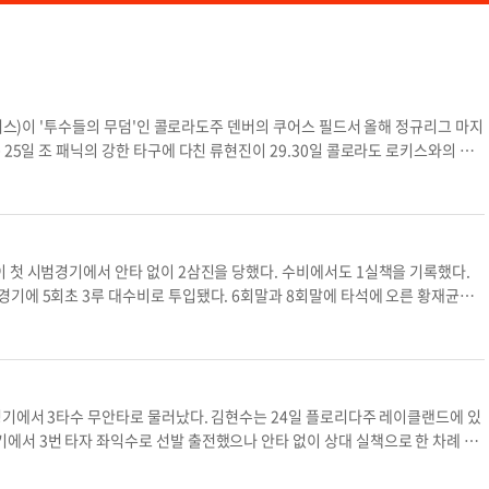
다저스)이 '투수들의 무덤'인 콜로라도주 덴버의 쿠어스 필드서 올해 정규리그 마지
치유 상황이 알려지지 않은 가운데 구단측은 "X레이 검진에서 뼈에 이상이 없
다저스는 29일부터 로키스와의 원정3연전으로 정규시즌을 마친다. 로버츠 감
막판
 첫 시범경기에서 안타 없이 2삼진을 당했다. 수비에서도 1실책을 기록했다.
로 투입됐다. 6회말과 8회말에 타석에 오른 황재균은
봉화식 기자
bong.hwashik@koreadaily.com
310만 달러에 스플릿
전했다. 5회초 3루수 코너 길라스피를 대신해 수비
며 안정적으로 출발하는 듯 했다. 그러나 타격은 아니었다. 6회말 선두 타자로
낫아웃이 됐지만 1루를 밟지 못했다. 타격의 아쉬움은 수비까지
났다. 김현수는 24일 플로리다주 레이클랜드에 있
타구를 제대로 처리하지 못했다. 다행히 투수 네일 라미레스가 후속 타자를 삼진
서 3번 타자 좌익수로 선발 출전했으나 안타 없이 상대 실책으로 한 차례 출
사 1, 3루 상황에서 홈런을 쳐서 샌프란시스코에 승리를 안겼다.