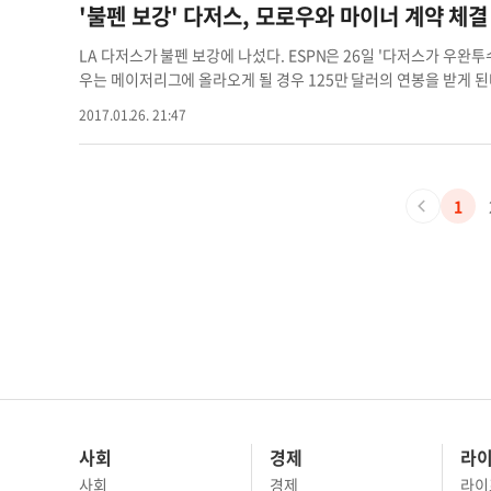
다. 봉화식 기자
bong.hwashik@koreadaily.com
(14), 웨이드 보그스(26), 칼튼 피스크(27), 페드로 마르티네(4
'불펜 보강' 다저스, 모로우와 마이너 계약 체결
다. 타격 능력은 홈런 개수로만 표현되는 게 아니다. 황재균은 적어도 지난해엔 드넓은 구장
지구 팀들과 치르는 경기가 많다. 지난해 샌프란시스코는 내셔널리그 
LA 다저스가 불펜 보강에 나섰다. ESPN은 26일 '다저스가 우완투수 브랜든 모로우(32·사진)와 마이너리그 계약에 합의했다'고 보도했다. 모로
62경기 스케줄의 46.9%다. 절반인 38경기는 원정으로 열린다. 이 구
우는 메이저리그에 올라오게 될 경우 125만 달러의 연봉을 받게 된다. 모로우는 오랜 기간동안 선발투수로 활약했지만 건강 문제로 인해
구장 쿠어스필드는 AT&T파크와는 정반대로 '투수들의 무덤'이다
구원투수로 전향했다. 2016시즌 샌디에이고 파드리스에서 활약한 
에이고의 펫코파크는 전통적으로 투수들에게 유리한 구장이었다. 하지만 최근엔 중
2017.01.26. 21:47
1.69를 기록했다. 다저스가 모로우에게 마이너 계약을 제안한 이유는 오랜 기간동안 어깨 부상의 경력을 고려한 것으로 해석된다. 한편 다저스는
를 치를 지구 라이벌 팀들의 구장은 불리하지 않다. 물론 다저스의
오클랜드 어슬레틱스와의 트레이드를 통해 외야수 브렛 아이브너(28)를 영입했다. 아이브너는 지난 시즌 캔자스시티 로열즈에서 메이저리그에
투수 전력은 상대적으로 취약한 편이다. 일단 에이스가 가득한 지구
데뷔, 캔자스시티와 오클랜드에서 70경기에 출전해 타율 0.193(187타
했다. 이승권 기자
lee.seungkwon@koreadaily.com
1
사회
경제
라
사회
경제
라이