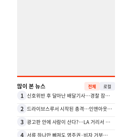
많이 본 뉴스
전체
로컬
1
11
신호위반 후 달아난 배달기사…경찰 잠복해 잡고보니 ‘반전’
2
12
드라이브스루서 시작된 총격…인앤아웃 참사 영상 공개
3
13
광고판 안에 사람이 산다?…LA 거리서 화제
5주간
4
14
서류 하나만 빠져도 영주권·비자 거부…심사관 재량권 대폭 확대
포드 