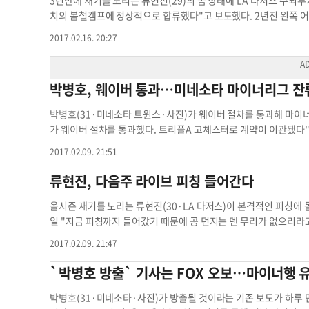
3년만에 재기를 노리는 류현진(29)의 몸 상태에 LA 다저스 수뇌부
해와 눈길을 끌었다. 황재균은 KBO리그에서 10년간 3루수로 가장 많
치의 봄철캠프에 정상적으로 합류했다"고 보도했다. 2년전 왼쪽 어깨 수술을 받은 류현진은 지난해 9월 왼쪽 팔꿈치 괴사 조직까지 제거했다. 김
기) 순으로 출전했다. 외야수 출전은 한 번도 없었지만 만일의 경우를 대비하고 있다. MLB.com은 '황재균은 치열
용일 LG 트윈스 트레이닝 코치와 잠실구장서 재활 훈련을 벌인뒤 
2017.02.16. 20:27
린슨, 지미 롤린스, 고든 베컴, 코너 길라스피와 내야 백업 자리를 
신의 자리를 되찾기 위해 지난 겨울 할수 있는 모든 일을 한뒤 합류했다"고 만족감을 드러냈다. 류현진
이다'며 '경쟁과 새로운 포지션이란 두 가지 과제가 있지만 황재균의 도전을 막을 순 없다'고 전
한을 두지 않을 예정이다. 한인 최초로 KBO에서 메이저리그에 직행한 류현
을 하고 있다. 경쟁할 준비가 됐다"며 "어렸을 때부터 메이저리그에
샌디에이고 파드레스와의 유일한 경기에서는 4.2이닝 6실점으로 부진
박병호, 웨이버 통과…미네소타 마이너리그 잔
다. 한편 샌프란시스코 자이언츠가 올스타 출신 베테랑 내야수 애런 힐(35)과 마이너 계약을 맺었다.ESPN은 '힐이 메이저리그 진입시 200만 달러
를 받는 조건으로 인센티브 100만 달러도 추가로 받을 수 있다'
박병호(31·미네소타 트윈스·사진)가 웨이버 절차를 통과해 마이너리그 선수로 스프
닝에 초청선수로 힐이 합류하게 됨에 따라 황재균의 생존 경쟁도 한
가 웨이버 절차를 통과했다. 트리플A 고체스터로 계약이 이관됐다"고 밝혔다. 현재 플로리다에서 개인 훈련을 하고 있는 
초청 선수 자격으로 합류할 예정이다. 박병호는 지난 3일 방출 대기 통보를 받았다. 메이저리그 40인 로스터 중 한 자리를 만들기 위한 조치였다.
2017.02.09. 21:51
미네소타를 제외한 29개 구단은 박병호를 영입할 수 있었다. 단, 
그러나 어느 구단도 박병호를 영입하지 않았다. 남은 계약기간과 잔여 연봉이 부담됐을 가능성이 높
류현진, 다음주 라이브 피칭 들어간다
독 협상권을 따낸 미네소타는 박병호와 4년 총액 1200만 달러에 계약했다. 한편 미네소타는 페드로 알바레스,애덤 린드, 라이언
지명타자 영입에 나섰다.
올시즌 재기를 노리는 류현진(30·LA 다저스)이 본격적인 피칭에 돌입한다. 류현진의 재활을 수개월째 돕는 김용일 LG 트윈스 
일 "지금 피칭까지 들어갔기 때문에 공 던지는 덴 무리가 없으리라고
에 들어가는 것으로 안다"고 말했다. 타석에 타자를 세워놓고 던지는 '라이브 피칭'에 들어가는 것은 약 5개월 만이다. 류현진은 팀 동료들보다 먼
2017.02.09. 21:47
저 스프링캠프지인 애리조나주 글렌데일의 캐멀백랜치에 도착해 서서
칭에 돌입해도 좋을 만큼 몸상태를 끌어올렸지만 돌다리도 두들기
`박병호 방출` 기사는 FOX 오보…마이너행 
안 캐치볼과 롱토스에 이어 플랫 피칭으로 본격적인 피칭훈련에 대비했다. 2013년 메이저리그에 진출한 류현진은 2년 연속 14
스의 로테이션을 책임졌지만 이후 어깨 수술을 받고 재활에만 매진했다
박병호(31·미네소타·사진)가 방출될 것이라는 기존 보도가 하루 