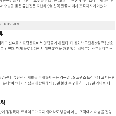
가 만족감을 나타냈다. '트루 블루 LA'는 16일 "류현진이 애리조나주 캐멀백 랜
은 1016경기를 뛰었고, 그 다음 유격수(146경기) 1루수(19경기) 2루수(8경
한 경쟁에 직면해 있다. 켈비 톰
오키나와로 건너가 몸을 만든 류현진에 대해 앤드루 프리드먼 사장은 "팀에서 자
다퉈야 한다. 샌프란시스코는 캠프가 끝날 때 2명 이상 선수를 안고 가지 않을 것
은 현재까지 불펜에서 투구 숫자나 구속에 제
했다. 황재균은 "기본적으로 모든 포지션에서 연습
진은 4년간 57경기서 28승16패(방어율 3.28)을 기록했다. 지난해 9월
서 뛰는 것이 꿈이었다. 기회가 왔을 때 잡아야 했다"고 도전 의지를 분명히 했
한 뒤 곧장 부상자 명단(DL)에 올랐다.
류
고 전했다. 이날 애리조나주 스캇데일에서 시작되는 샌프란시스코의 스프링 트레이
링캠프에서 경쟁을 하게 됐다. 미네소타 구단은 9일 "박병호
층 더 치열해지게 됐다.
박병호는 스프링캠프에
박병호를 데려가려면 그의 남은 3년 계약과 연봉(875만 달러)을 부담해야했다.
다. 2015시즌 종료 후 1285만 달러를 써내 단
 하워드등 새로운
트레이닝 코치는 9
 본다"며 "다저스 캠프에 합류해서 16일 불펜 투구를 하고, 19일 라이브 피칭
히 어깨를 달구었다. 이미 일본 오키나와에서부터 공을 잡기 시작해 당장 피
며 건너는 심정으로 조심스럽게 단계를 밟아가고 있다. 캐멀백랜치에서는 그동
유력
승을 거두며 다저
. 2015시즌을 통째로 날린 뒤 2016년 복귀를 노렸으나 통증이 재발했다.
만에 정정됐다. 트레이드가 되지 않더라도 방출이 아닌, 조직에 계속 남을 전망