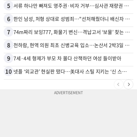
5
서류 하나만 빠져도 영주권·비자 거부…심사관 재량권 대폭 확대
6
한인 남성, 처형 상대로 성범죄…"선처해줬더니 배신자 취급"
7
74m짜리 보잉777, 화물기 변신…격납고서 ‘보물’ 찾는 인천공항
8
천하람, 현역 의원 최초 신병교육 입소…논산서 2박3일 생활
9
7세·4세 형제가 부모 차 몰다 산책하던 여성 들이받아
10
넷플 ‘외교관’ 현실판 떴다…美대사 스틸 지키는 ‘신 스틸러’