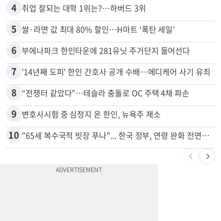
3
5주간 차 안 몰면 최대 600불 지급
4
취업 잘되는 대학 1위는?…하버드 3위
5
쌀·라면 값 최대 80% 할인…H마트 ‘폭탄 세일’
6
부에나파크 한인타운에 281유닛 주거단지 들어선다
7
'14년째 도피' 한인 간호사 공개 수배…메디케어 사기 유죄
8
“전쟁터 같았다”…테슬라 충돌로 OC 주택 4채 파손
9
변호사시험 중 심정지 온 한인, 뉴욕주 제소
10
"65세 복수국적 빗장 푸나"... 한국 정부, 연령 완화 전면 추진