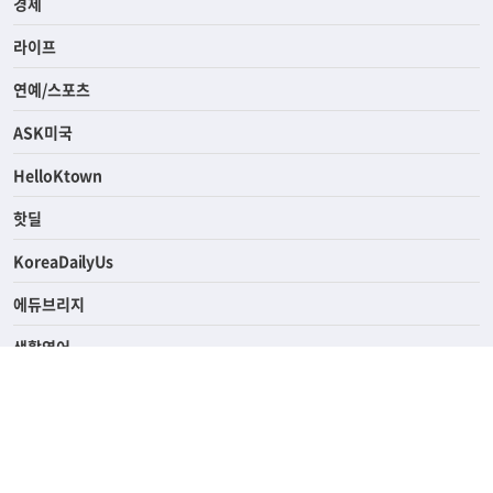
사회
경제
라이프
연예/스포츠
ASK미국
HelloKtown
핫딜
KoreaDailyUs
에듀브리지
생활영어
업소록
의료관광