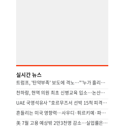
실시간 뉴스
트럼프, '탄약부족' 보도에 격노…"'누가 흘리나' 색출 지시"
천하람, 현역 의원 최초 신병교육 입소…논산서 2박3일 생활
UAE 국영석유사 "호르무즈서 선박 15척 피격…이번주에도 3척"
흔들리는 미국 영향력…사우디·튀르키예·파키스탄 안보 손잡았다(종합)
美 7월 고용 예상밖 2만3천명 감소…실업률은 4.1%로 떨어져(종합)