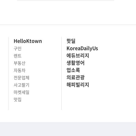
HelloKtown
핫딜
KoreaDailyUs
구인
에듀브리지
렌트
생활영어
부동산
업소록
자동차
의료관광
전문업체
해피빌리지
사고팔기
마켓세일
맛집