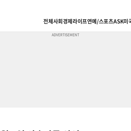
전체
사회
경제
라이프
연예/스포츠
ASK미