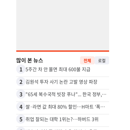
많이 본 뉴스
전체
로컬
1
11
5주간 차 안 몰면 최대 600불 지급
2
12
김원석 투자 사기 논란 고발 영상 파장
3
13
"65세 복수국적 빗장 푸나"... 한국 정부, 연령 완화 전면 추진
4
14
쌀·라면 값 최대 80% 할인…H마트 ‘폭탄 세일’
5
15
취업 잘되는 대학 1위는?…하버드 3위