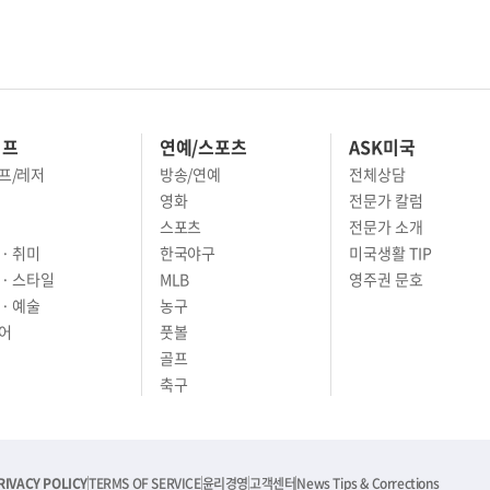
이프
연예/스포츠
ASK미국
프/레저
방송/연예
전체상담
영화
전문가 칼럼
스포츠
전문가 소개
· 취미
한국야구
미국생활 TIP
 · 스타일
MLB
영주권 문호
· 예술
농구
어
풋볼
골프
축구
RIVACY POLICY
TERMS OF SERVICE
윤리경영
고객센터
News Tips & Corrections