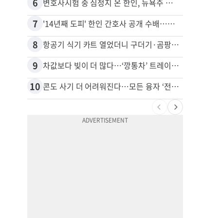
6
16
변호사시험 중 심정지 온 한인, 뉴욕주 제소
7
17
'14년째 도피' 한인 간호사 공개 수배…메디케어 사기 유죄
8
18
항공기 식기 카트 열었더니 구더기·곰팡이…LAX 기내식 업체 논란
9
19
차값보다 빚이 더 많다…‘깡통차’ 트레이드인 급증
비영리
10
20
콘도 사기 더 어려워진다…모든 융자 ‘전체 심사’