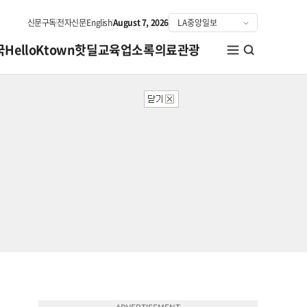
신문구독
전자신문
English
August 7, 2026
국
HelloKtown
핫딜
교육
업소록
의료관광