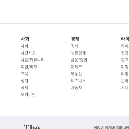
사회
경제
라
사회
경제
라이
사건사고
생활경제
건강
사람/커뮤니티
금융/증권
종교
이민/비자
재테크
여행 
교육
부동산
리빙
정치
비즈니스
문화 
국제
자동차
시니
오피니언
ABOUT
ADVERTISING
P