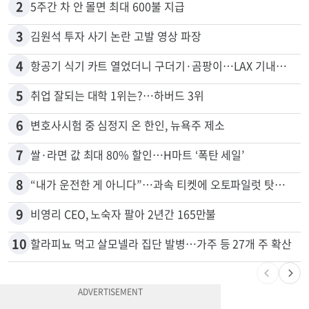
2
5주간 차 안 몰면 최대 600불 지급
3
김원석 투자 사기 논란 고발 영상 파장
4
항공기 식기 카트 열었더니 구더기·곰팡이…LAX 기내식 업체 논란
5
취업 잘되는 대학 1위는?…하버드 3위
6
변호사시험 중 심정지 온 한인, 뉴욕주 제소
7
쌀·라면 값 최대 80% 할인…H마트 ‘폭탄 세일’
8
“내가 운전한 게 아니다”…과속 티켓에 오토파일럿 탓한 운전자
9
비영리 CEO, 노숙자 팔아 2년간 165만불
10
할라피뇨 먹고 살모넬라 집단 발병…가주 등 27개 주 확산