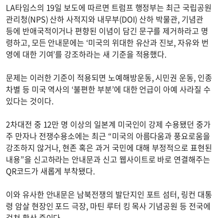
LA타임스의 19일 보도에 따르면 트럼프 행정부는 최근 국립공원
관리청(NPS) 산하 사적지와 내무부(DOI) 산하 박물관, 기념관
등에 반애국적이거나 편향된 이념이 담긴 문구를 제거하라고 명
령하고, 모든 안내문에는 ‘미국의 위대한 유산과 진보, 자유와 번
영에 대한 기여’를 강조하라는 새 기준을 적용했다.
문제는 이러한 기준이 적용되면 노예해방운동, 시민권 운동, 인종
차별 등 미국 역사의 ‘불편한 부분’에 대한 언급이 아예 사라질 수
있다는 것이다.
2차대전 중 12만 명 이상의 일본계 미국인이 강제 수용됐던 중가
주 만자나 전쟁수용소에는 최근 “미국의 아름다움과 풍요로움을
강조하지 않거나, 현존 혹은 과거 국민에 대해 부정적으로 표현된
내용”을 신고하라는 안내문과 신고 웹사이트로 바로 연결해주는
QR코드가 새롭게 부착됐다.
이와 유사한 안내문은 남북전쟁의 발단지인 포트 섬터, 링컨 대통
령 암살 현장인 포드 극장, 마틴 루터 킹 목사 기념공원 등 전국에
걸쳐 확산 중이다.