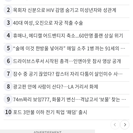
많이 본 뉴스
전체
로컬
1
천하람, 현역 의원 최초 신병교육 입소…논산서 2박3일 생활
2
목회자 신분으로 HIV 감염 숨기고 미성년자와 성관계
3
40대 여성, 오진으로 자궁 적출 수술
4
휴매나, 메디캘 어드밴티지 축소...60만명 플랜 상실 위기
5
“술에 이것 한방울 넣어라” 매일 소주 1병 까는 91세의 철칙
6
드라이브스루서 시작된 총격…인앤아웃 참사 영상 공개
7
잠수 중 공기 끊었다? 랍스터 자리 다툼이 살인미수 사건으로
8
광고판 안에 사람이 산다?…LA 거리서 화제
9
74m짜리 보잉777, 화물기 변신…격납고서 ‘보물’ 찾는 인천공항
10
포드 3만불 이하 전기 픽업 ‘패덤’ 출시