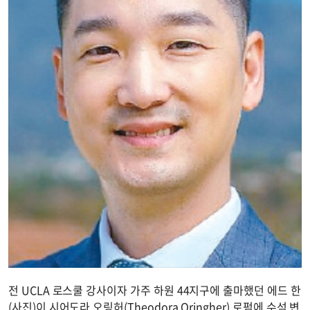
전 UCLA 로스쿨 강사이자 가주 하원 44지구에 출마했던 에드 한
(사진)이 시어도라 오링허(Theodora Oringher) 로펌에 수석 변