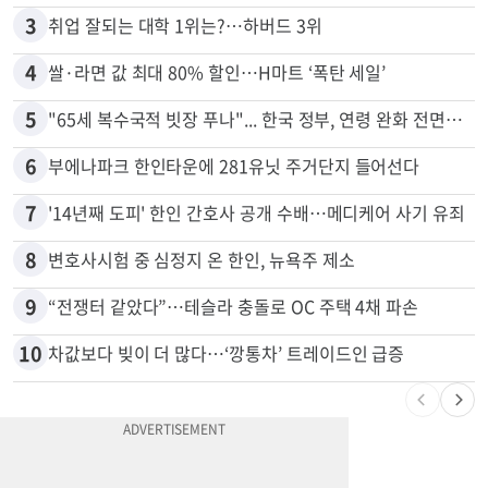
2
5주간 차 안 몰면 최대 600불 지급
3
취업 잘되는 대학 1위는?…하버드 3위
4
쌀·라면 값 최대 80% 할인…H마트 ‘폭탄 세일’
5
"65세 복수국적 빗장 푸나"... 한국 정부, 연령 완화 전면 추진
6
부에나파크 한인타운에 281유닛 주거단지 들어선다
7
'14년째 도피' 한인 간호사 공개 수배…메디케어 사기 유죄
8
변호사시험 중 심정지 온 한인, 뉴욕주 제소
9
“전쟁터 같았다”…테슬라 충돌로 OC 주택 4채 파손
10
차값보다 빚이 더 많다…‘깡통차’ 트레이드인 급증