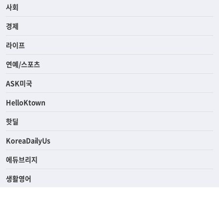
전체
사회
경제
라이프
연예/스포츠
ASK미국
HelloKtown
핫딜
KoreaDailyUs
에듀브리지
생활영어