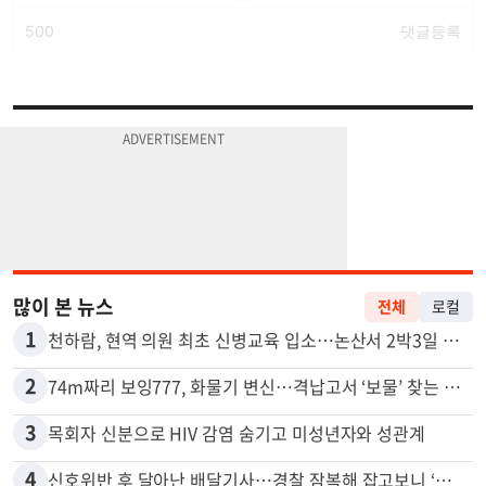
많이 본 뉴스
전체
로컬
1
천하람, 현역 의원 최초 신병교육 입소…논산서 2박3일 생활
2
74m짜리 보잉777, 화물기 변신…격납고서 ‘보물’ 찾는 인천공항
3
목회자 신분으로 HIV 감염 숨기고 미성년자와 성관계
4
신호위반 후 달아난 배달기사…경찰 잠복해 잡고보니 ‘반전’