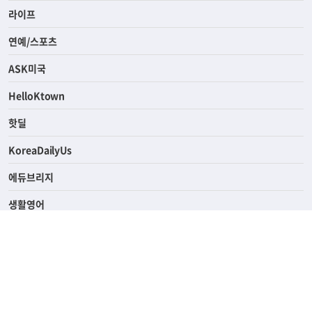
라이프
연예/스포츠
ASK미국
HelloKtown
핫딜
KoreaDailyUs
에듀브리지
생활영어
업소록
의료관광
해피빌리지
ABOUT
ADVERTISING
PRIVACY POLICY
TERMS OF SERVICE
윤리경영
고객센터