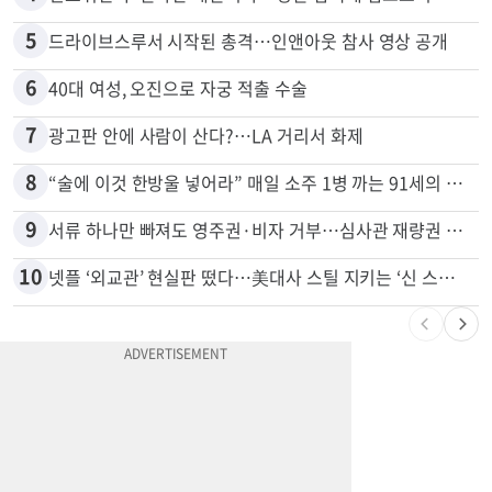
5
드라이브스루서 시작된 총격…인앤아웃 참사 영상 공개
6
40대 여성, 오진으로 자궁 적출 수술
7
광고판 안에 사람이 산다?…LA 거리서 화제
8
“술에 이것 한방울 넣어라” 매일 소주 1병 까는 91세의 철칙
9
서류 하나만 빠져도 영주권·비자 거부…심사관 재량권 대폭 확대
10
넷플 ‘외교관’ 현실판 떴다…美대사 스틸 지키는 ‘신 스틸러’