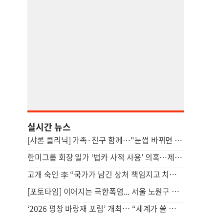
실시간 뉴스
[샤론 클리닉] 가족·친구 함께…"눈썹 바뀌면 인상이 달라진다"
한미그룹 회장 일가 ‘법카 사적 사용’ 의혹…제보자 “조사해야” vs 회사 “사실 아냐”
고개 숙인 李 “국가가 남긴 상처 책임지고 치유”…삼청교육대 등 첫 사과
[포토타임] 이어지는 극한폭염... 서울 노원구 40도 넘어
‘2026 평창 바랑재 포럼’ 개최… “세계가 쓸 산업 AI 표준 만들어야”