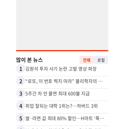
많이 본 뉴스
전체
로컬
1
11
김원석 투자 사기 논란 고발 영상 파장
2
12
“로또, 이 번호 찍지 마라” 물리학자의 당첨금 높이는 비밀
3
13
5주간 차 안 몰면 최대 600불 지급
4
14
취업 잘되는 대학 1위는?…하버드 3위
5
15
쌀·라면 값 최대 80% 할인…H마트 ‘폭탄 세일’