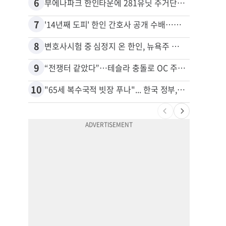
6
16
부에나파크 한인타운에 281유닛 주거단지 들어선다
7
17
'14년째 도피' 한인 간호사 공개 수배…메디케어 사기 유죄
8
18
변호사시험 중 심정지 온 한인, 뉴욕주 제소
9
19
“전쟁터 같았다”…테슬라 충돌로 OC 주택 4채 파손
10
20
"65세 복수국적 빗장 푸나"... 한국 정부, 연령 완화 전면 추진