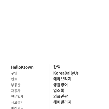
HelloKtown
핫딜
KoreaDailyUs
구인
에듀브리지
렌트
생활영어
부동산
업소록
자동차
의료관광
전문업체