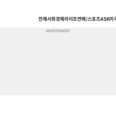
전체
사회
경제
라이프
연예/스포츠
ASK미