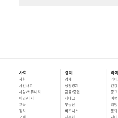
사회
경제
라
사회
경제
라이
사건사고
생활경제
건강
사람/커뮤니티
금융/증권
종교
이민/비자
재테크
여행 
교육
부동산
리빙