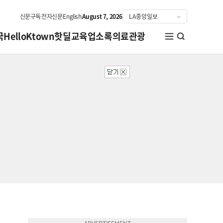
신문구독
전자신문
English
August 7, 2026
국
HelloKtown
핫딜
교육
업소록
의료관광