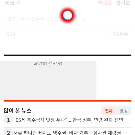
많이 본 뉴스
전체
로컬
1
"65세 복수국적 빗장 푸나"... 한국 정부, 연령 완화 전면 추진