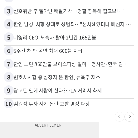
2
서류 하나만 빠져도 영주권·비자 거부…심사관 재량권 대폭 확대
3
신호위반 후 달아난 배달기사…경찰 잠복해 잡고보니 ‘반전’
4
한인 남성, 처형 상대로 성범죄…"선처해줬더니 배신자 취급"
5
비영리 CEO, 노숙자 팔아 2년간 165만불
6
5주간 차 안 몰면 최대 600불 지급
7
한인 노린 860만불 보이스피싱 덜미…영사관·한국 검찰 사칭
8
변호사시험 중 심정지 온 한인, 뉴욕주 제소
9
광고판 안에 사람이 산다?…LA 거리서 화제
10
김원석 투자 사기 논란 고발 영상 파장