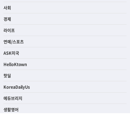
전체
사회
경제
라이프
연예/스포츠
ASK미국
HelloKtown
핫딜
KoreaDailyUs
에듀브리지
생활영어