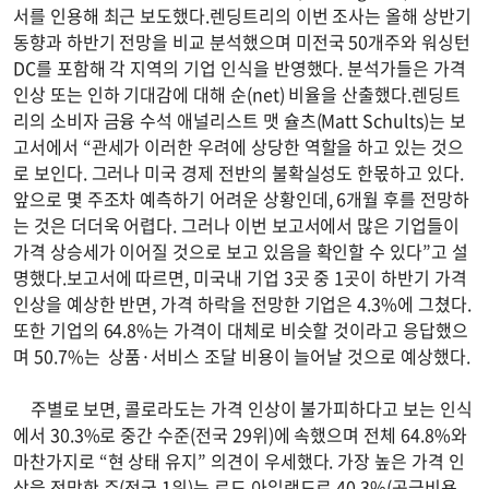
서를 인용해 최근 보도했다.렌딩트리의 이번 조사는 올해 상반기
동향과 하반기 전망을 비교 분석했으며 미전국 50개주와 워싱턴
DC를 포함해 각 지역의 기업 인식을 반영했다. 분석가들은 가격
인상 또는 인하 기대감에 대해 순(net) 비율을 산출했다.렌딩트
리의 소비자 금융 수석 애널리스트 맷 슐츠(Matt Schults)는 보
고서에서 “관세가 이러한 우려에 상당한 역할을 하고 있는 것으
로 보인다. 그러나 미국 경제 전반의 불확실성도 한몫하고 있다.
앞으로 몇 주조차 예측하기 어려운 상황인데, 6개월 후를 전망하
는 것은 더더욱 어렵다. 그러나 이번 보고서에서 많은 기업들이
가격 상승세가 이어질 것으로 보고 있음을 확인할 수 있다”고 설
명했다.보고서에 따르면, 미국내 기업 3곳 중 1곳이 하반기 가격
인상을 예상한 반면, 가격 하락을 전망한 기업은 4.3%에 그쳤다.
또한 기업의 64.8%는 가격이 대체로 비슷할 것이라고 응답했으
며 50.7%는 상품·서비스 조달 비용이 늘어날 것으로 예상했다.
주별로 보면, 콜로라도는 가격 인상이 불가피하다고 보는 인식
에서 30.3%로 중간 수준(전국 29위)에 속했으며 전체 64.8%와
마찬가지로 “현 상태 유지” 의견이 우세했다. 가장 높은 가격 인
상을 전망한 주(전국 1위)는 로드 아일랜드로 40.3%(공급비용