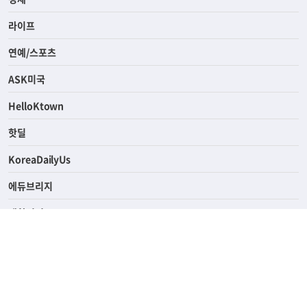
라이프
연예/스포츠
ASK미국
HelloKtown
핫딜
KoreaDailyUs
에듀브리지
생활영어
업소록
의료관광
해피빌리지