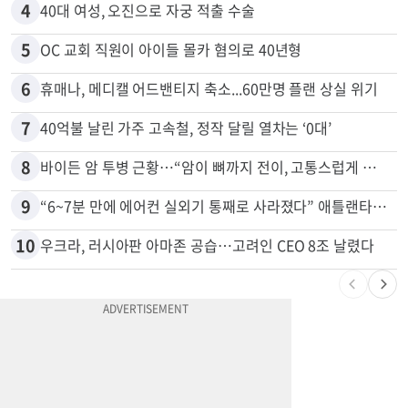
4
40대 여성, 오진으로 자궁 적출 수술
5
OC 교회 직원이 아이들 몰카 혐의로 40년형
6
휴매나, 메디캘 어드밴티지 축소...60만명 플랜 상실 위기
7
40억불 날린 가주 고속철, 정작 달릴 열차는 ‘0대’
8
바이든 암 투병 근황…“암이 뼈까지 전이, 고통스럽게 투병 중”
9
“6~7분 만에 에어컨 실외기 통째로 사라졌다” 애틀랜타서 실외기 도난 급증
10
우크라, 러시아판 아마존 공습…고려인 CEO 8조 날렸다