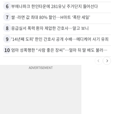
5
“전쟁터 같았다”…테슬라 충돌로 OC 주택 4채 파손
6
부에나파크 한인타운에 281유닛 주거단지 들어선다
7
쌀·라면 값 최대 80% 할인…H마트 ‘폭탄 세일’
8
응급실서 폭력 환자 제압한 간호사…알고 보니
9
'14년째 도피' 한인 간호사 공개 수배…메디케어 사기 유죄
10
엄마 성폭행한 “사람 좋은 장씨”…얼마 뒤 딸 배도 불러왔다