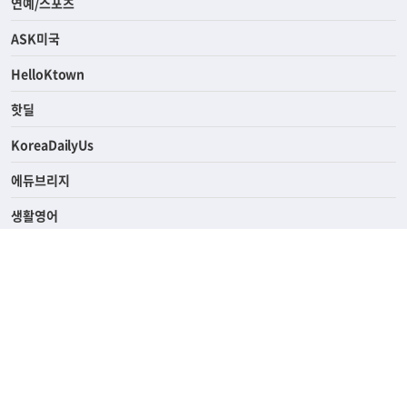
라이프
연예/스포츠
ASK미국
HelloKtown
핫딜
KoreaDailyUs
에듀브리지
생활영어
업소록
의료관광
해피빌리지
ABOUT
ADVERTISING
PRIVACY POLICY
TERMS OF SERVICE
윤리경영
고객센터