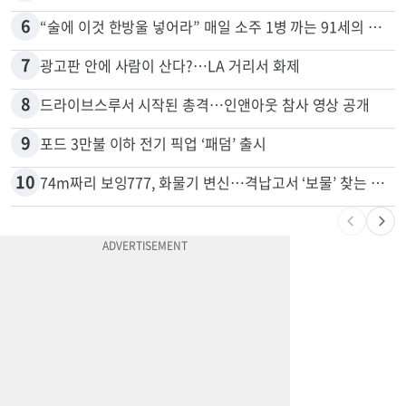
5
잠수 중 공기 끊었다? 랍스터 자리 다툼이 살인미수 사건으로
6
“술에 이것 한방울 넣어라” 매일 소주 1병 까는 91세의 철칙
7
광고판 안에 사람이 산다?…LA 거리서 화제
8
드라이브스루서 시작된 총격…인앤아웃 참사 영상 공개
9
포드 3만불 이하 전기 픽업 ‘패덤’ 출시
10
74m짜리 보잉777, 화물기 변신…격납고서 ‘보물’ 찾는 인천공항