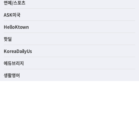
라이프
연예/스포츠
ASK미국
HelloKtown
핫딜
KoreaDailyUs
에듀브리지
생활영어
업소록
의료관광
해피빌리지
ABOUT
ADVERTISING
PRIVACY POLICY
TERMS OF SERVICE
윤리경영
고객센터