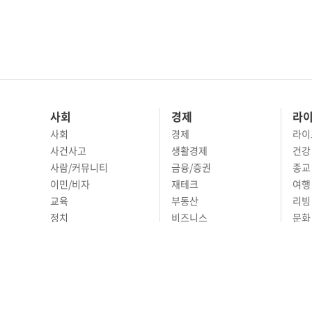
사회
경제
라
사회
경제
라이
사건사고
생활경제
건강
사람/커뮤니티
금융/증권
종교
이민/비자
재테크
여행 
교육
부동산
리빙
정치
비즈니스
문화 
국제
자동차
시니
오피니언