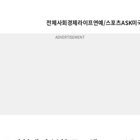
전체
사회
경제
라이프
연예/스포츠
ASK미