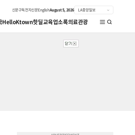
신문구독
전자신문
English
August 5, 2026
국
HelloKtown
핫딜
교육
업소록
의료관광