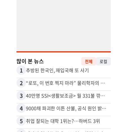
많이 본 뉴스
전체
로컬
1
11
추방된 한국인, 재입국해 또 사기
2
12
“로또, 이 번호 찍지 마라” 물리학자의 당첨금 높이는 비밀
3
13
40만명 SSI<생활보조금> 월 331불 깎이나
4
14
9000채 파괴한 이튼 산불, 공식 원인 밝혀졌다
5
15
취업 잘되는 대학 1위는?…하버드 3위