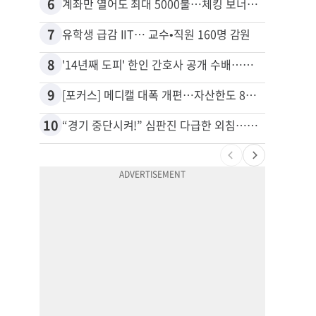
6
16
계좌만 열어도 최대 5000불…체킹 보너스 무한 경쟁
7
17
유학생 급감 IIT… 교수•직원 160명 감원
8
18
'14년째 도피' 한인 간호사 공개 수배…메디케어 사기 유죄
9
19
[포커스] 메디캘 대폭 개편…자산한도 84% 축소
10
20
“경기 중단시켜!” 심판진 다급한 외침…폭염에 야구팬 쓰러졌다