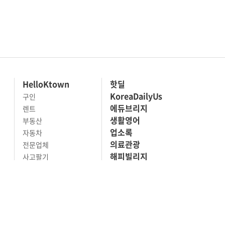
HelloKtown
핫딜
KoreaDailyUs
구인
에듀브리지
렌트
생활영어
부동산
업소록
자동차
의료관광
전문업체
해피빌리지
사고팔기
마켓세일
맛집