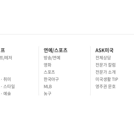
이프
연예/스포츠
ASK미국
프/레저
방송/연예
전체상담
영화
전문가 칼럼
스포츠
전문가 소개
· 취미
한국야구
미국생활 TIP
 · 스타일
MLB
영주권 문호
· 예술
농구
어
풋볼
골프
축구