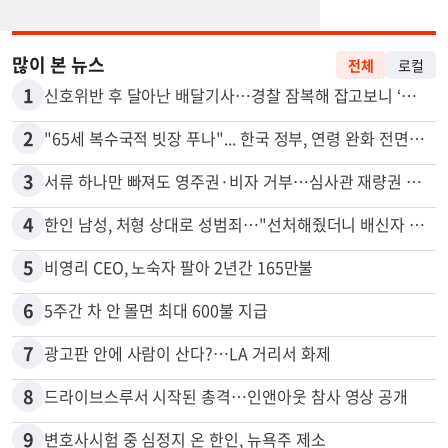
많이 본 뉴스
전체
로컬
1
신호위반 후 달아난 배달기사…경찰 잠복해 잡고보니 ‘반전’
2
"65세 복수국적 빗장 푸나"... 한국 정부, 연령 완화 전면 추진
3
서류 하나만 빠져도 영주권·비자 거부…심사관 재량권 대폭 확대
4
한인 남성, 처형 상대로 성범죄…"선처해줬더니 배신자 취급"
5
비영리 CEO, 노숙자 팔아 2년간 165만불
6
5주간 차 안 몰면 최대 600불 지급
7
광고판 안에 사람이 산다?…LA 거리서 화제
8
드라이브스루서 시작된 총격…인앤아웃 참사 영상 공개
9
변호사시험 중 심정지 온 한인, 뉴욕주 제소