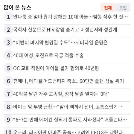
많이 본 뉴스
전체
로컬
1
말다툼 중 엄마 흉기 살해한 10대 아들…범행 직후 한 짓 충격
2
목회자 신분으로 HIV 감염 숨기고 미성년자와 성관계
3
“이번이 마지막 변경일 수도”…서머타임 운명은
4
40대 여성, 오진으로 자궁 적출 수술
5
OC 교회 직원이 아이들 몰카 혐의로 40년형
6
휴매나, 메디캘 어드밴티지 축소...60만명 플랜 상실 위기
7
40억불 날린 가주 고속철, 정작 달릴 열차는 ‘0대’
8
바이든 암 투병 근황…“암이 뼈까지 전이, 고통스럽게 투병 중”
9
“6~7분 만에 에어컨 실외기 통째로 사라졌다” 애틀랜타서 실외기 도난 급증
10
우크라, 러시아판 아마존 공습…고려인 CEO 8조 날렸다