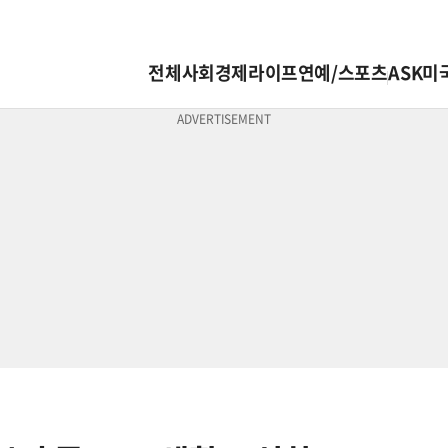
전체
사회
경제
라이프
연예/스포츠
ASK미