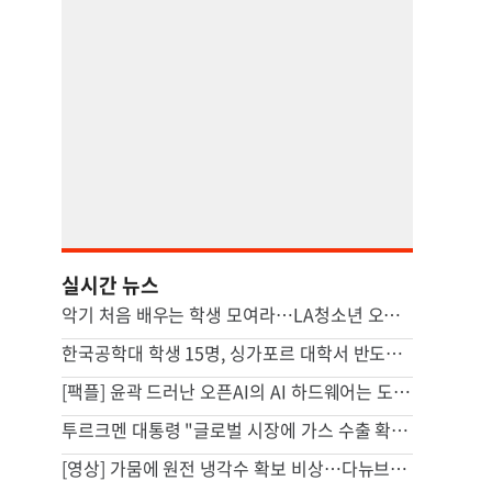
실시간 뉴스
악기 처음 배우는 학생 모여라…LA청소년 오케스트라 모집
한국공학대 학생 15명, 싱가포르 대학서 반도체 실무 교육
[팩플] 윤곽 드러난 오픈AI의 AI 하드웨어는 도넛 모양 스피커
투르크멘 대통령 "글로벌 시장에 가스 수출 확대 용의"
[영상] 가뭄에 원전 냉각수 확보 비상…다뉴브강에 바지선까지 침몰시켜