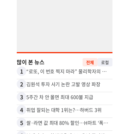
많이 본 뉴스
전체
로컬
1
11
“로또, 이 번호 찍지 마라” 물리학자의 당첨금 높이는 비밀
2
12
김원석 투자 사기 논란 고발 영상 파장
3
13
5주간 차 안 몰면 최대 600불 지급
4
14
취업 잘되는 대학 1위는?…하버드 3위
5
15
쌀·라면 값 최대 80% 할인…H마트 ‘폭탄 세일’