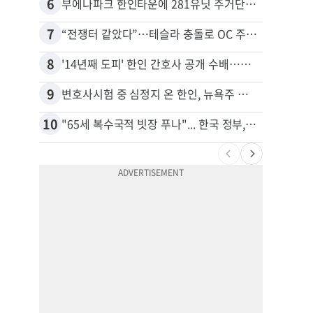
6
16
부에나파크 한인타운에 281유닛 주거단지 들어선다
7
17
“전쟁터 같았다”…테슬라 충돌로 OC 주택 4채 파손
8
18
'14년째 도피' 한인 간호사 공개 수배…메디케어 사기 유죄
9
19
변호사시험 중 심정지 온 한인, 뉴욕주 제소
10
20
"65세 복수국적 빗장 푸나"... 한국 정부, 연령 완화 전면 추진