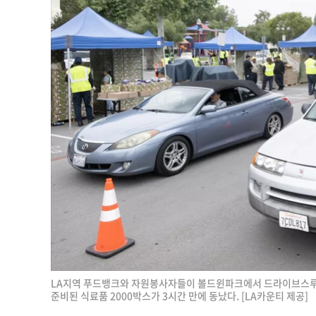
LA지역 푸드뱅크와 자원봉사자들이 볼드윈파크에서 드라이브스루 무
준비된 식료품 2000박스가 3시간 만에 동났다. [LA카운티 제공]