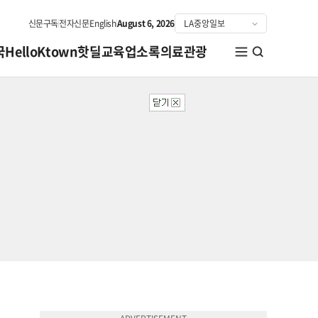
신문구독
전자신문
English
August 6, 2026
국
HelloKtown
핫딜
교육
업소록
의료관광