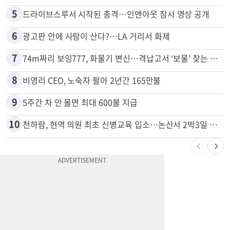
4
한인 남성, 처형 상대로 성범죄…"선처해줬더니 배신자 취급"
5
드라이브스루서 시작된 총격…인앤아웃 참사 영상 공개
6
광고판 안에 사람이 산다?…LA 거리서 화제
7
74m짜리 보잉777, 화물기 변신…격납고서 ‘보물’ 찾는 인천공항
8
비영리 CEO, 노숙자 팔아 2년간 165만불
9
5주간 차 안 몰면 최대 600불 지급
10
천하람, 현역 의원 최초 신병교육 입소…논산서 2박3일 생활