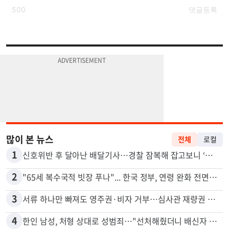
많이 본 뉴스
전체
로컬
1
신호위반 후 달아난 배달기사…경찰 잠복해 잡고보니 ‘반전’
2
"65세 복수국적 빗장 푸나"... 한국 정부, 연령 완화 전면 추진
3
서류 하나만 빠져도 영주권·비자 거부…심사관 재량권 대폭 확대