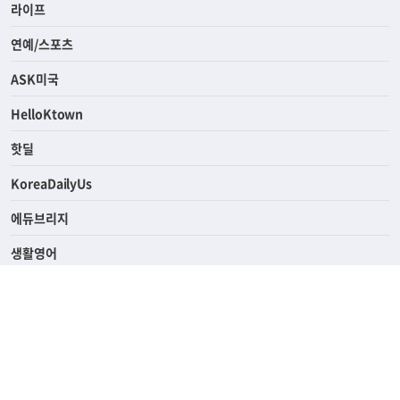
경제
라이프
연예/스포츠
ASK미국
HelloKtown
핫딜
KoreaDailyUs
에듀브리지
생활영어
업소록
의료관광