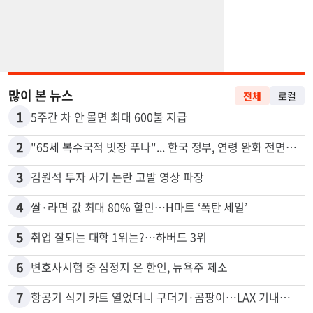
많이 본 뉴스
전체
로컬
1
5주간 차 안 몰면 최대 600불 지급
2
"65세 복수국적 빗장 푸나"... 한국 정부, 연령 완화 전면 추진
3
김원석 투자 사기 논란 고발 영상 파장
4
쌀·라면 값 최대 80% 할인…H마트 ‘폭탄 세일’
5
취업 잘되는 대학 1위는?…하버드 3위
6
변호사시험 중 심정지 온 한인, 뉴욕주 제소
7
항공기 식기 카트 열었더니 구더기·곰팡이…LAX 기내식 업체 논란