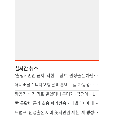
실시간 뉴스
'출생시민권 금지' 막힌 트럼프, 원정출산 차단 행정명령 서명(종합)
유니버설스튜디오 방문객 홍역 노출 가능성…LA카운티 경고
항공기 식기 카트 열었더니 구더기·곰팡이…LAX 기내식 업체 논란
尹 특활비 공개 소송 파기환송…대법 “이미 대통령기록관 이관”
트럼프 ‘원정출산 자녀 美시민권 제한’ 새 행정명령 서명