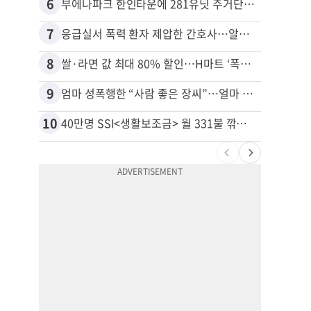
6
16
부에나파크 한인타운에 281유닛 주거단지 들어선다
7
17
응급실서 폭력 환자 제압한 간호사…알고 보니
8
18
쌀·라면 값 최대 80% 할인…H마트 ‘폭탄 세일’
9
19
엄마 성폭행한 “사람 좋은 장씨”…얼마 뒤 딸 배도 불러왔다
10
20
40만명 SSI<생활보조금> 월 331불 깎이나