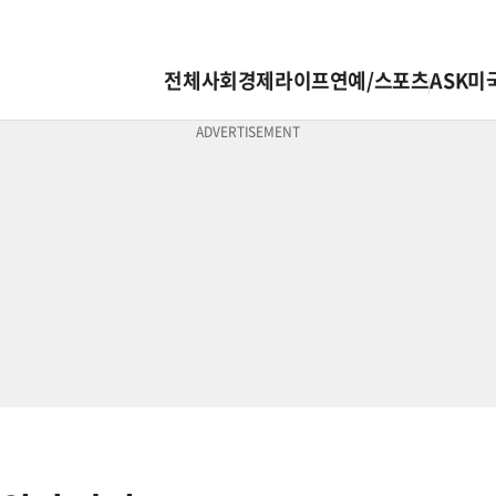
전체
사회
경제
라이프
연예/스포츠
ASK미