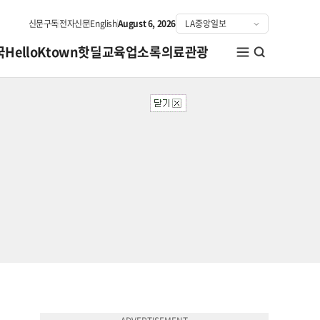
신문구독
전자신문
English
August 6, 2026
국
HelloKtown
핫딜
교육
업소록
의료관광