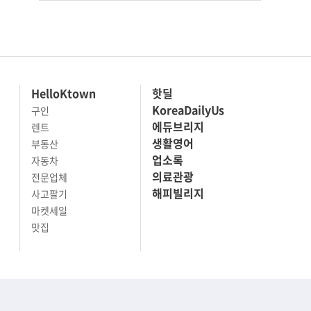
HelloKtown
핫딜
KoreaDailyUs
구인
에듀브리지
렌트
생활영어
부동산
업소록
자동차
의료관광
전문업체
해피빌리지
사고팔기
마켓세일
맛집