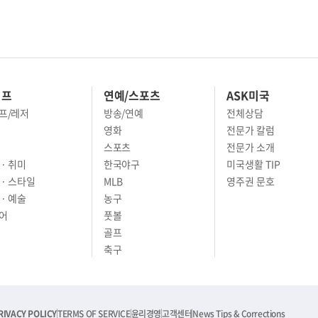
이프
연예/스포츠
ASK미국
프/레저
방송/연예
전체상담
영화
전문가 칼럼
스포츠
전문가 소개
· 취미
한국야구
미국생활 TIP
 · 스타일
MLB
영주권 문호
· 예술
농구
어
풋볼
골프
축구
RIVACY POLICY
TERMS OF SERVICE
윤리경영
고객센터
News Tips & Corrections