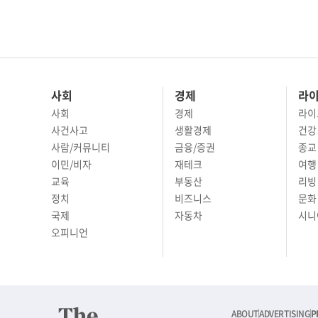
사회
경제
라
사회
경제
라이
사건사고
생활경제
건강
사람/커뮤니티
금융/증권
종교
이민/비자
재테크
여행 
교육
부동산
리빙
정치
비즈니스
문화 
국제
자동차
시니
오피니언
ABOUT
ADVERTISING
P