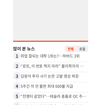
많이 본 뉴스
전체
로컬
1
11
취업 잘되는 대학 1위는?…하버드 3위
2
12
“로또, 이 번호 찍지 마라” 물리학자의 당첨금 높이는 비밀
3
13
김원석 투자 사기 논란 고발 영상 파장
4
14
5주간 차 안 몰면 최대 600불 지급
5
15
“전쟁터 같았다”…테슬라 충돌로 OC 주택 4채 파손