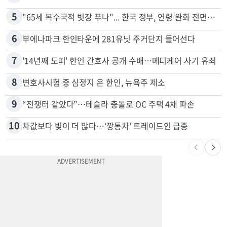
4
쌀·라면 값 최대 80% 할인…H마트 ‘폭탄 세일’
5
"65세 복수국적 빗장 푸나"... 한국 정부, 연령 완화 전면 추진
6
부에나파크 한인타운에 281유닛 주거단지 들어선다
7
'14년째 도피' 한인 간호사 공개 수배…메디케어 사기 유죄
8
변호사시험 중 심정지 온 한인, 뉴욕주 제소
9
“전쟁터 같았다”…테슬라 충돌로 OC 주택 4채 파손
10
차값보다 빚이 더 많다…‘깡통차’ 트레이드인 급증