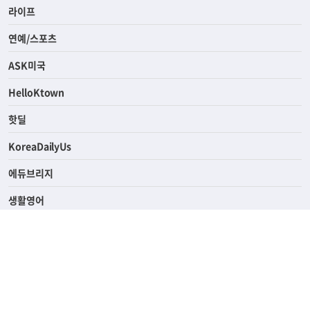
경제
라이프
연예/스포츠
ASK미국
HelloKtown
핫딜
KoreaDailyUs
에듀브리지
생활영어
업소록
의료관광