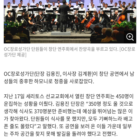
OC장로성가단 단원들이 창단 연주회에서 찬양곡을 부르고 있다. [OC장로
성가단 제공]
OC장로성가단(단장 김용진, 이사장 김계환)이 창단 공연에서 남
성들의 중후한 하모니로 청중을 사로잡았다.
지난 17일 세리토스 선교교회에서 열린 창단 연주회는 450명이
운집하는 성황을 이뤘다. 김용진 단장은 “350명 정도 올 것으로
생각해 식사도 370명분만 준비했는데 예상을 뛰어넘는 많은 이
가 찾아왔다. 단원들이 식사를 못 했지만, 모두 기뻐하느라 배고
픈 줄도 몰랐다”고 말했다. 또 공연을 보러 온 이들 가운데 일부
는 주차 공간을 찾지 못해 발길을 돌려야 했다고 전했다.