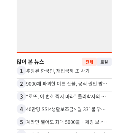
많이 본 뉴스
전체
로컬
1
11
추방된 한국인, 재입국해 또 사기
2
12
9000채 파괴한 이튼 산불, 공식 원인 밝혀졌다
3
13
“로또, 이 번호 찍지 마라” 물리학자의 당첨금 높이는 비밀
4
14
40만명 SSI<생활보조금> 월 331불 깎이나
5
15
계좌만 열어도 최대 5000불…체킹 보너스 무한 경쟁