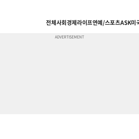
전체
사회
경제
라이프
연예/스포츠
ASK미