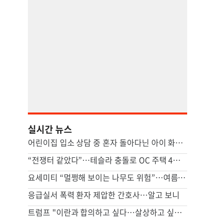
실시간 뉴스
어린이집 입소 상담 중 혼자 돌아다닌 아이 화상…대법 “원장 과실”
“전쟁터 같았다”…테슬라 충돌로 OC 주택 4채 파손
요세미티 “멀쩡해 보이는 나무도 위험”…여름철 가지 낙하 주의
응급실서 폭력 환자 제압한 간호사…알고 보니
트럼프 "이란과 합의하고 싶다…살상하고 싶지 않아"