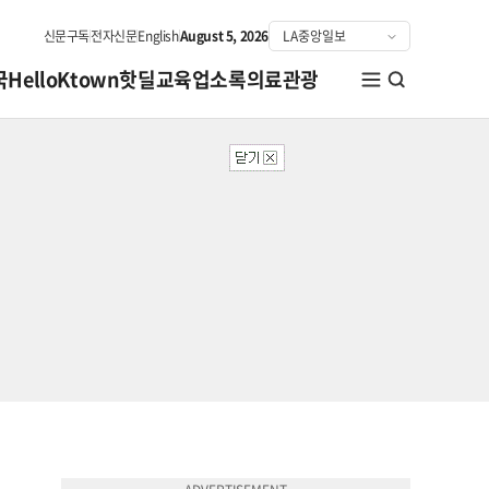
신문구독
전자신문
English
August 5, 2026
국
HelloKtown
핫딜
교육
업소록
의료관광