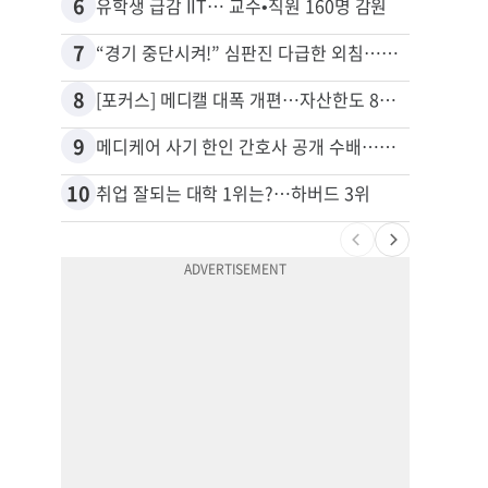
6
16
유학생 급감 IIT… 교수•직원 160명 감원
7
17
“경기 중단시켜!” 심판진 다급한 외침…폭염에 야구팬 쓰러졌다
8
18
[포커스] 메디캘 대폭 개편…자산한도 84% 축소
9
19
메디케어 사기 한인 간호사 공개 수배…유죄 인정 뒤 14년째 도피
10
20
취업 잘되는 대학 1위는?…하버드 3위