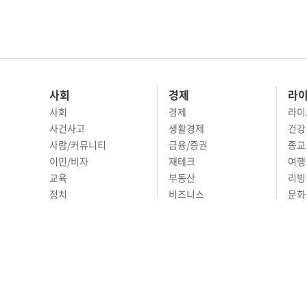
사회
경제
라
사회
경제
라이
사건사고
생활경제
건강
사람/커뮤니티
금융/증권
종교
이민/비자
재테크
여행 
교육
부동산
리빙
정치
비즈니스
문화 
국제
자동차
시니
오피니언