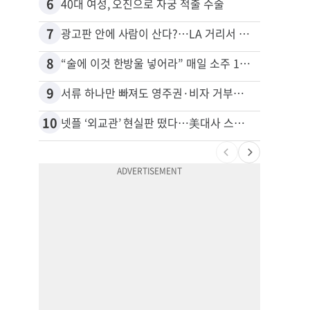
6
16
40대 여성, 오진으로 자궁 적출 수술
7
17
광고판 안에 사람이 산다?…LA 거리서 화제
8
18
“술에 이것 한방울 넣어라” 매일 소주 1병 까는 91세의 철칙
비영리
9
19
서류 하나만 빠져도 영주권·비자 거부…심사관 재량권 대폭 확대
10
20
넷플 ‘외교관’ 현실판 떴다…美대사 스틸 지키는 ‘신 스틸러’