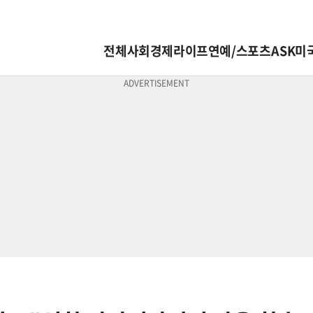
전체
사회
경제
라이프
연예/스포츠
ASK미