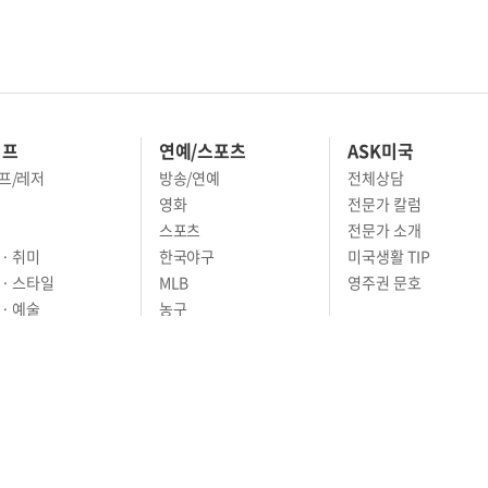
이프
연예/스포츠
ASK미국
프/레저
방송/연예
전체상담
영화
전문가 칼럼
스포츠
전문가 소개
· 취미
한국야구
미국생활 TIP
 · 스타일
MLB
영주권 문호
· 예술
농구
어
풋볼
골프
축구