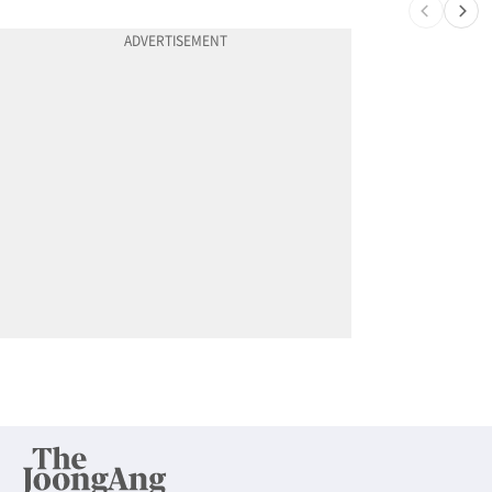
10
김원석〈투자 사기 논란〉 고발 영상 파장