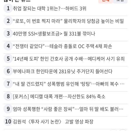
많이 본 뉴스
전체
로컬
1
취업 잘되는 대학 1위는?…하버드 3위
2
“로또, 이 번호 찍지 마라” 물리학자의 당첨금 높이는 비밀
3
40만명 SSI<생활보조금> 월 331불 깎이나
4
“전쟁터 같았다”…테슬라 충돌로 OC 주택 4채 파손
5
'14년째 도피' 한인 간호사 공개 수배…메디케어 사기 유죄
6
부에나파크 한인타운에 281유닛 주거단지 들어선다
7
“내 딸 건드렸지” 성폭행범 유인해 ‘탕탕’…아빠의 복수 결말
8
[포커스] 메디캘 대폭 개편…자산한도 84% 축소
9
엄마 성폭행한 “사람 좋은 장씨”…얼마 뒤 딸 배도 불러왔다