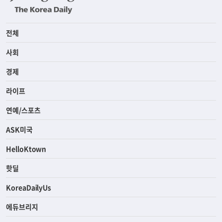
전체
사회
경제
라이프
연예/스포츠
ASK미국
HelloKtown
핫딜
KoreaDailyUs