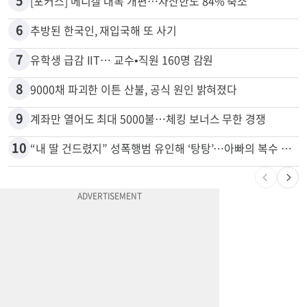
5
[포커스] 메디캘 대폭 개편…자산한도 84% 축소
6
추방된 한국인, 재입국해 또 사기
7
유학생 급감 IIT… 교수•직원 160명 감원
8
9000채 파괴한 이튼 산불, 공식 원인 밝혀졌다
9
계좌만 열어도 최대 5000불…체킹 보너스 무한 경쟁
10
“내 딸 건드렸지” 성폭행범 유인해 ‘탕탕’…아빠의 복수 결말