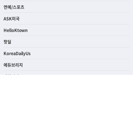
연예/스포츠
ASK미국
HelloKtown
핫딜
KoreaDailyUs
에듀브리지
생활영어
업소록
의료관광
해피빌리지
ABOUT
ADVERTISING
PRIVACY POLICY
TERMS OF SERVICE
윤리경영
고객센터
News Tips & Corrections