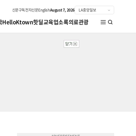
신문구독
전자신문
English
August 7, 2026
국
HelloKtown
핫딜
교육
업소록
의료관광