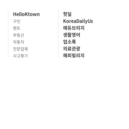
HelloKtown
핫딜
KoreaDailyUs
구인
에듀브리지
렌트
생활영어
부동산
업소록
자동차
의료관광
전문업체
해피빌리지
사고팔기
마켓세일
맛집