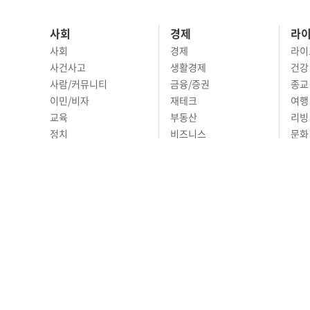
사회
경제
라
사회
경제
라이
사건사고
생활경제
건강
사람/커뮤니티
금융/증권
종교
이민/비자
재테크
여행 
교육
부동산
리빙
정치
비즈니스
문화 
국제
자동차
시니
오피니언
ABOUT
ADVERTISING
P
690 Wilshire Place L
© Joongangilbo USA. A