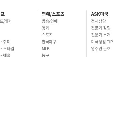
이프
연예/스포츠
ASK미국
프/레저
방송/연예
전체상담
영화
전문가 칼럼
스포츠
전문가 소개
· 취미
한국야구
미국생활 TIP
 · 스타일
MLB
영주권 문호
· 예술
농구
어
풋볼
골프
축구
RIVACY POLICY
TERMS OF SERVICE
윤리경영
고객센터
News Tips & Corrections
os Angeles, CA 90005
TEL. (213) 368-2500 FAX. (213) 389-6196
ll Rights Reserved.