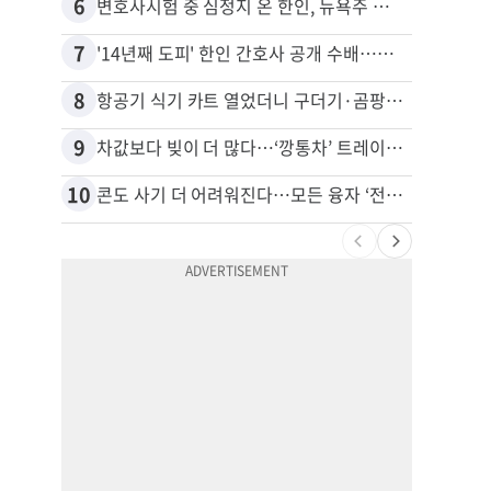
6
16
변호사시험 중 심정지 온 한인, 뉴욕주 제소
7
17
'14년째 도피' 한인 간호사 공개 수배…메디케어 사기 유죄
8
18
항공기 식기 카트 열었더니 구더기·곰팡이…LAX 기내식 업체 논란
9
19
차값보다 빚이 더 많다…‘깡통차’ 트레이드인 급증
비영리
10
20
콘도 사기 더 어려워진다…모든 융자 ‘전체 심사’