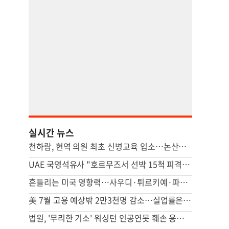
실시간 뉴스
천하람, 현역 의원 최초 신병교육 입소…논산서 2박3일 생활
UAE 국영석유사 "호르무즈서 선박 15척 피격…이번주에도 3척"
흔들리는 미국 영향력…사우디·튀르키예·파키스탄 안보 손잡았다(종합)
美 7월 고용 예상밖 2만3천명 감소…실업률은 4.1%로 떨어져(종합)
법원, '무리한 기소' 워싱턴 인공연못 훼손 용의자 공소기각