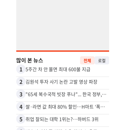
많이 본 뉴스
전체
로컬
1
11
5주간 차 안 몰면 최대 600불 지급
2
12
김원석 투자 사기 논란 고발 영상 파장
3
13
"65세 복수국적 빗장 푸나"... 한국 정부, 연령 완화 전면 추진
4
14
쌀·라면 값 최대 80% 할인…H마트 ‘폭탄 세일’
5
15
취업 잘되는 대학 1위는?…하버드 3위