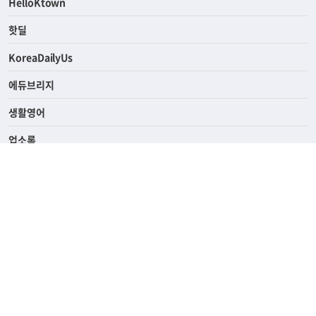
HelloKtown
핫딜
KoreaDailyUs
에듀브리지
생활영어
업소록
의료관광
해피빌리지
ABOUT
ADVERTISING
PRIVACY POLICY
TERMS OF SERVICE
윤리경영
고객센터
News Tips & Corrections
690 Wilshire Place Los Angeles, CA 90005
TEL. (213) 368-2500 FAX. (213) 389-6196
© Joongangilbo USA. All Rights Reserved.