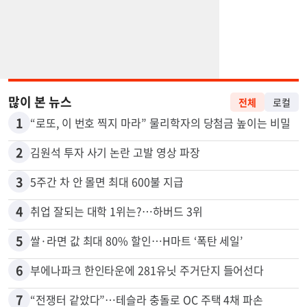
많이 본 뉴스
전체
로컬
1
“로또, 이 번호 찍지 마라” 물리학자의 당첨금 높이는 비밀
2
김원석 투자 사기 논란 고발 영상 파장
3
5주간 차 안 몰면 최대 600불 지급
4
취업 잘되는 대학 1위는?…하버드 3위
5
쌀·라면 값 최대 80% 할인…H마트 ‘폭탄 세일’
6
부에나파크 한인타운에 281유닛 주거단지 들어선다
7
“전쟁터 같았다”…테슬라 충돌로 OC 주택 4채 파손