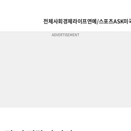
전체
사회
경제
라이프
연예/스포츠
ASK미