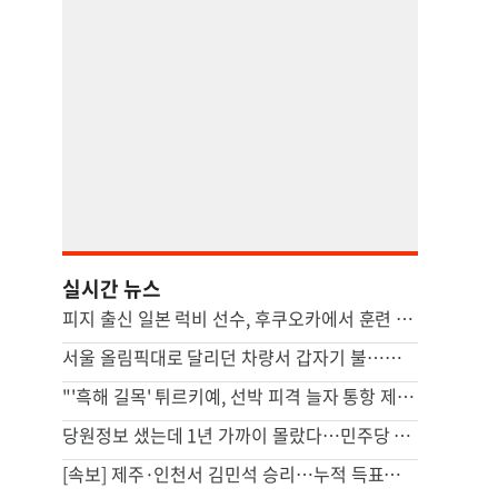
실시간 뉴스
피지 출신 일본 럭비 선수, 후쿠오카에서 훈련 중 열사병 사망
서울 올림픽대로 달리던 차량서 갑자기 불…운전자 1명 경상
"'흑해 길목' 튀르키예, 선박 피격 늘자 통항 제한"
당원정보 샜는데 1년 가까이 몰랐다…민주당 “당시 이상없다 판단”
[속보] 제주·인천서 김민석 승리…누적 득표도 정청래에 역전