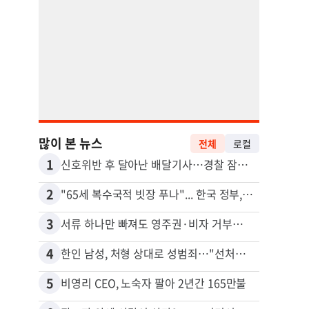
많이 본 뉴스
전체
로컬
1
11
신호위반 후 달아난 배달기사…경찰 잠복해 잡고보니 ‘반전’
2
12
"65세 복수국적 빗장 푸나"... 한국 정부, 연령 완화 전면 추진
3
13
서류 하나만 빠져도 영주권·비자 거부…심사관 재량권 대폭 확대
김원석
4
14
한인 남성, 처형 상대로 성범죄…"선처해줬더니 배신자 취급"
5
15
비영리 CEO, 노숙자 팔아 2년간 165만불