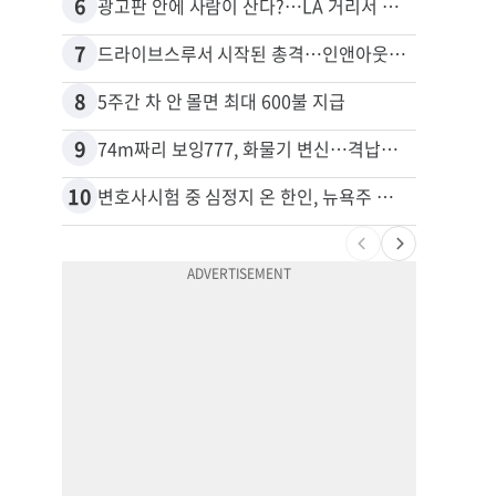
6
16
광고판 안에 사람이 산다?…LA 거리서 화제
포드 
7
17
드라이브스루서 시작된 총격…인앤아웃 참사 영상 공개
8
18
5주간 차 안 몰면 최대 600불 지급
9
19
74m짜리 보잉777, 화물기 변신…격납고서 ‘보물’ 찾는 인천공항
10
20
변호사시험 중 심정지 온 한인, 뉴욕주 제소