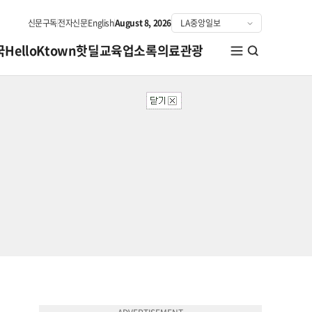
신문구독
전자신문
English
August 8, 2026
국
HelloKtown
핫딜
교육
업소록
의료관광